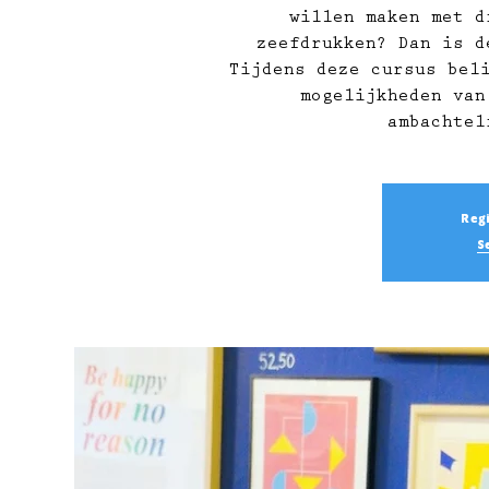
willen maken met d
zeefdrukken? Dan is d
Tijdens deze cursus bel
mogelijkheden van
ambachtel
Regi
S