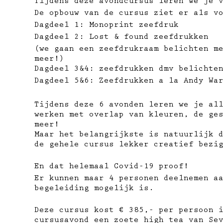
Tijdens deze avondcursus leren we je 
De opbouw van de cursus ziet er als v
Dagdeel 1: Monoprint zeefdruk
Dagdeel 2: Lost & found zeefdrukken
(we gaan een zeefdrukraam belichten m
meer!)
Dagdeel 3&4: zeefdrukken dmv belichte
Dagdeel 5&6: Zeefdrukken a la Andy Wa
Tijdens deze 6 avonden leren we je al
werken met overlap van kleuren, de ge
meer!
Maar het belangrijkste is natuurlijk 
de gehele cursus lekker creatief bezi
En dat helemaal Covid-19 proof!
Er kunnen maar 4 personen deelnemen a
begeleiding mogelijk is.
Deze cursus kost € 385,- per persoon 
cursusavond een zoete high tea van Se