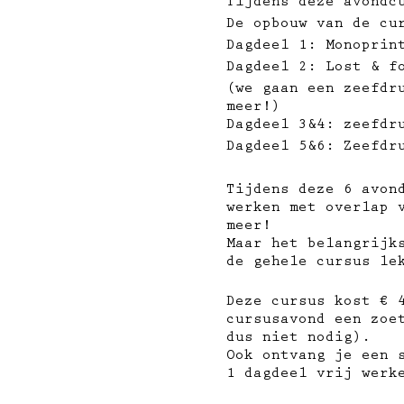
Tijdens deze avondc
De opbouw van de cu
Dagdeel 1: Monoprin
Dagdeel 2: Lost & f
(we gaan een zeefdr
meer!)
Dagdeel 3&4: zeefdr
Dagdeel 5&6: Zeefdr
Tijdens deze 6 avon
werken met overlap 
meer!
Maar het belangrijk
de gehele cursus le
Deze cursus kost € 
cursusavond een zoe
dus niet nodig).
Ook ontvang je een 
1 dagdeel vrij werk