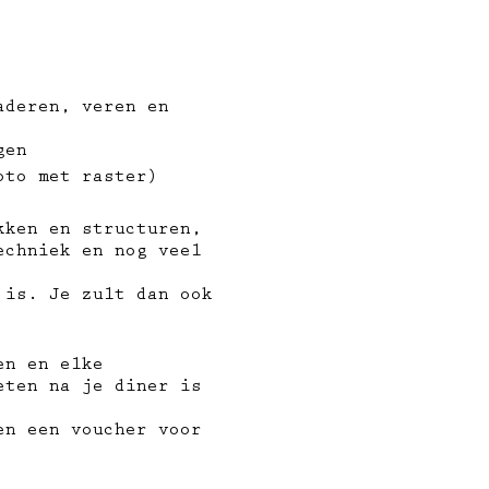
aderen, veren en
gen
oto met raster)
kken en structuren,
echniek en nog veel
 is. Je zult dan ook
en en elke
eten na je diner is
en een voucher voor