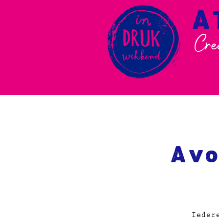
A
Cre
Avo
Ieder