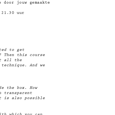
e door jouw gemaakte
 21.30 uur
ted to get
? Then this course
t all the
 technique. And we
de the box. How
h transparent
t is also possible