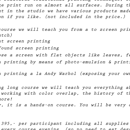
a beautiful traditional printing technique, w
ge print run on almost all surfaces. During t
ut in the studio we have various products mad
on if you like. (not included in the price.)
course we will teach you from a to zcreen pri
utch)
nt screen printing
found screen printing
ose a screen with flat objects like leaves, f
n printing by means of photo-emulsion & print
n printing a la Andy Warhol (exposing your ow
ng long course we will teach you everything a
 working with color overlap, the history of t
more!
y, it is a hands-on course. You will be very 
 395,- per participant including all supplies