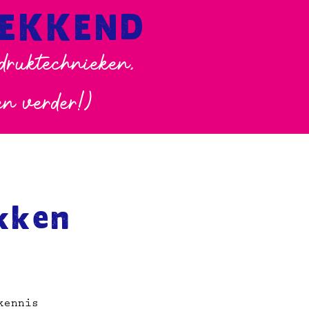
WEKKEND
 druktechnieken,
en verder!)
kken
kennis