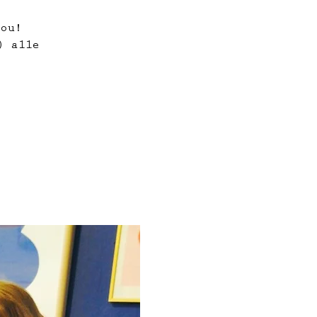
n
jou!
) alle