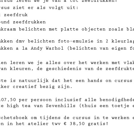
ursus leren we je van a tot zeefdrukken!
rsus ziet er als volgt uit:
t zeefdruk
ound zeefdrukken
ukraam belichten met platte objecten zoals bl
ukken dmv belichten foto-emulsie in 2 kleurla
ukken a la Andy Warhol (belichten van eigen f
den leren we je alles over het werken met vla
van kleuren, de geschiedenis van de zeefdrukt
ste is natuurlijk dat het een hands on cursus
kker creatief bezig zijn.
407,50 per persoon inclusief alle benodigdhed
te high tea van Sevenhills (thuis een toetje 
schetsboek om tijdens de cursus in te werken 
en in het atelier twv € 38,50 gratis!