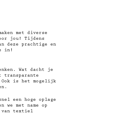
maken met diverse
oor jou! Tijdens
an deze prachtige en
e in!
enken. Wat dacht je
t transparante
 Ook is het mogelijk
en.
snel een hoge oplage
en we met name op
 van textiel