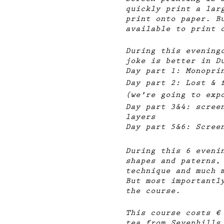
Screen printing is 
quickly print a lar
print onto paper. B
available to print 
During this evening
joke is better in D
Day part 1: Monopri
Day part 2: Lost & 
(we're going to exp
Day part 3&4: scree
layers
Day part 5&6: Scree
During this 6 eveni
shapes and paterns,
technique and much 
But most importantl
the course.
This course costs €