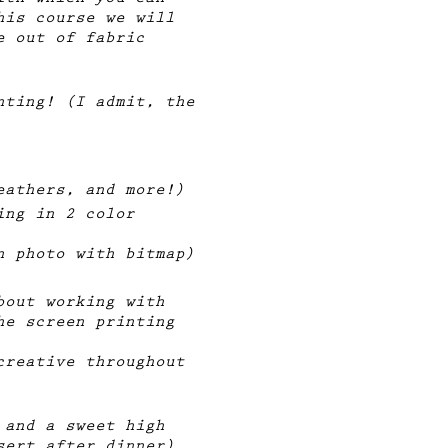
ith which you can
his course we will
e out of fabric
nting! (I admit, the
eathers, and more!)
ing in 2 color
n photo with bitmap)
bout working with
he screen printing
creative throughout
 and a sweet high