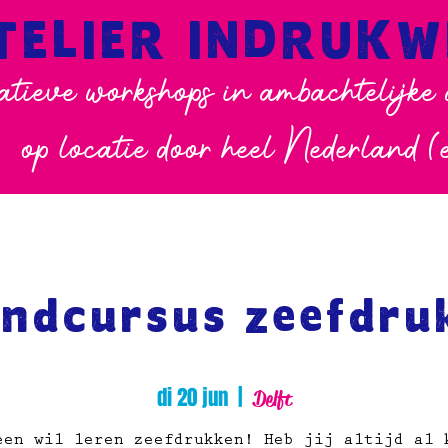
TELIER INDRUK
atieve workshops in ambachtelijke
op locatie door heel Nederland (
ndcursus zeefdru
di 20 jun
  |  
Delft
een wil leren zeefdrukken! Heb jij altijd al 