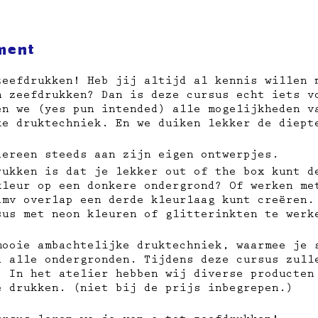
ment
zeefdrukken! Heb jij altijd al kennis willen 
n zeefdrukken? Dan is deze cursus echt iets v
en we (yes pun intended) alle mogelijkheden v
ke druktechniek. En we duiken lekker de diept
dereen steeds aan zijn eigen ontwerpjes.
rukken is dat je lekker out of the box kunt d
kleur op een donkere ondergrond? Of werken me
dmv overlap een derde kleurlaag kunt creëren.
sus met neon kleuren of glitterinkten te werk
mooie ambachtelijke druktechniek, waarmee je 
a alle ondergronden. Tijdens deze cursus zull
. In het atelier hebben wij diverse producten
e drukken. (niet bij de prijs inbegrepen.)