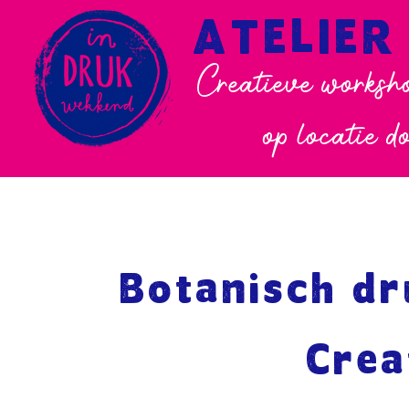
ATELIER
Creatieve worksho
op locatie d
Botanisch d
Crea