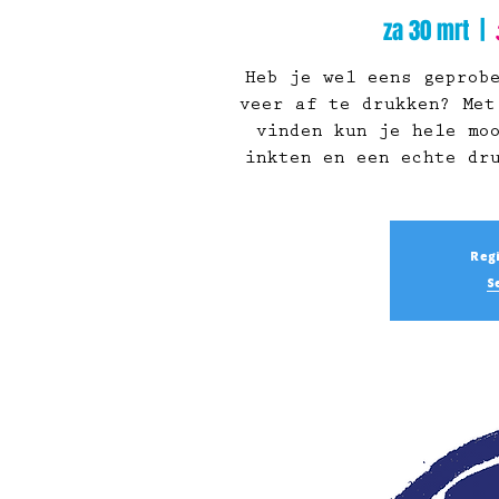
za 30 mrt
  |  
Heb je wel eens geprob
veer af te drukken? Met
vinden kun je hele mo
inkten en een echte dr
Regi
S