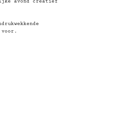
ijke avond creatief 
ndrukwekkende 
 voor.