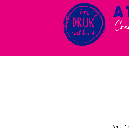
A
Cre
Van 1