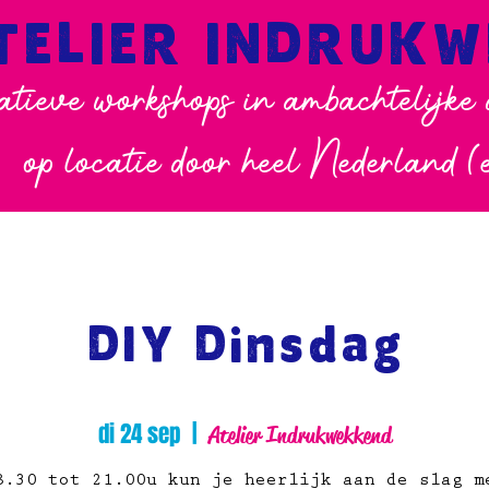
TELIER INDRUK
atieve workshops in ambachtelijke
op locatie door heel Nederland (
DIY Dinsdag
di 24 sep
  |  
Atelier Indrukwekkend
8.30 tot 21.00u kun je heerlijk aan de slag m