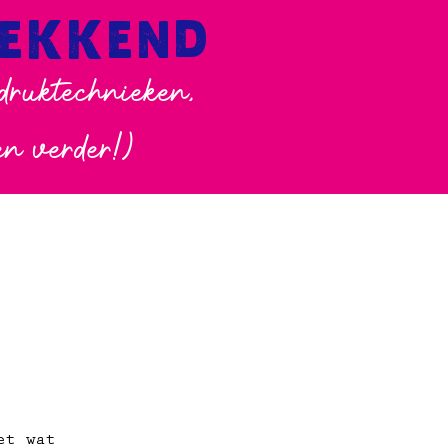
WEKKEND
 druktechnieken,
en verder!)
et wat