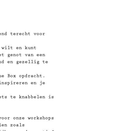
end terecht voor 
 wilt en kunt 
et genot van een 
nd en gezellig te 
he Box opdracht. 
inspireren en je 
ets te knabbelen is 
voor onze workshops 
len zoals 