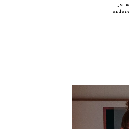
je m
ander