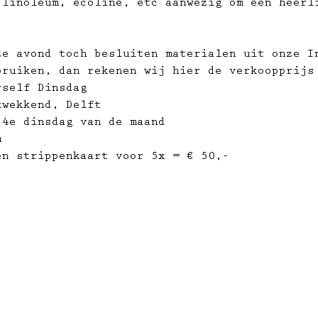
 linoleum, ecoline, etc aanwezig om een heerl
ze avond toch besluiten materialen uit onze I
bruiken, dan rekenen wij hier de verkoopprijs
rself Dinsdag
kwekkend, Delft
 4e dinsdag van de maand
u
n strippenkaart voor 5x = € 50,­-