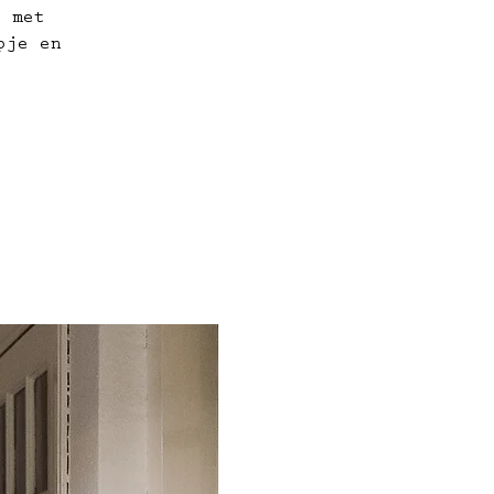
n met
pje en
.