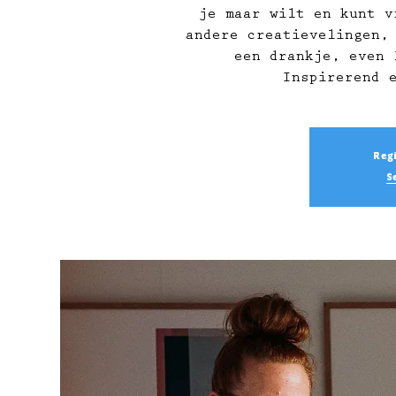
je maar wilt en kunt v
andere creatievelingen,
een drankje, even 
Inspirerend 
Regi
S