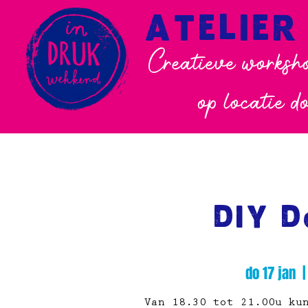
ATELIER
Creatieve worksho
op locatie d
DIY 
do 17 jan
  |
Van 18.30 tot 21.00u ku