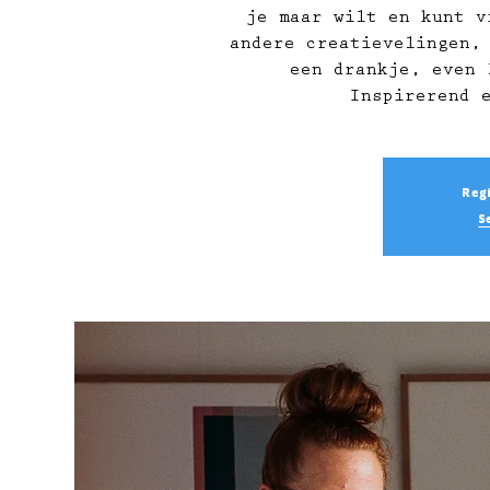
je maar wilt en kunt v
andere creatievelingen,
een drankje, even 
Inspirerend 
Regi
S