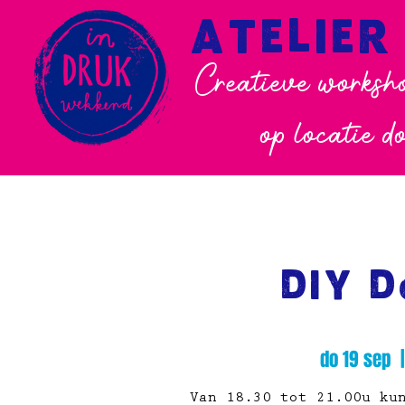
ATELIER
Creatieve worksho
op locatie d
DIY 
do 19 sep
  |
Van 18.30 tot 21.00u ku