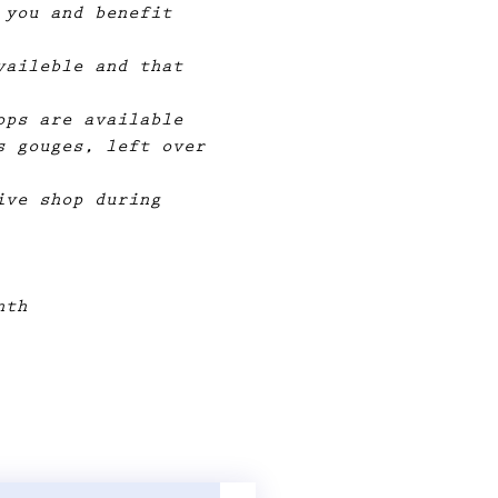
 you and benefit 
vaileble and that 
ops are available 
s gouges, left over 
ive shop during 
nth