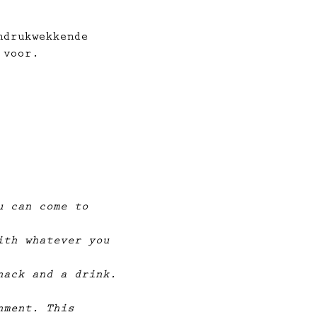
ndrukwekkende 
 voor.
u can come to 
ith whatever you 
nack and a drink. 
nment. This 