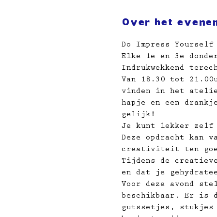
Over het evene
Do Impress Yourself
Elke 1e en 3e donde
Indrukwekkend terec
Van 18.30 tot 21.00
vinden in het ateli
hapje en een drankj
gelijk!
Je kunt lekker zelf
Deze opdracht kan v
creativiteit ten go
Tijdens de creatiev
en dat je gehydrate
Voor deze avond ste
beschikbaar. Er is 
gutssetjes, stukjes