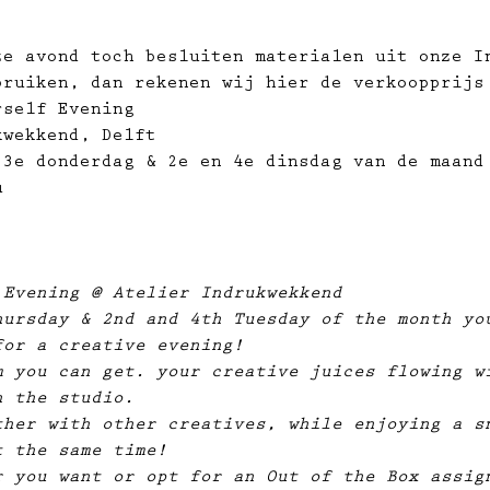
ze avond toch besluiten materialen uit onze I
bruiken, dan rekenen wij hier de verkoopprijs
rself Evening
kwekkend, Delft
 3e donderdag & 2e en 4e dinsdag van de maand
u
 Evening @ Atelier Indrukwekkend
hursday & 2nd and 4th Tuesday of the month yo
for a creative evening!
m you can get. your creative juices flowing w
n the studio. 
ther with other creatives, while enjoying a s
t the same time!
r you want or opt for an Out of the Box assig