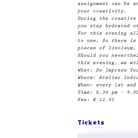
assignment can be a
your creativity.
During the creative
you stay hydrated o
For this evening al
to use. So there is
pieces of linoleum,
Should you neverthe
this evening, we wi
What: Do Impress Yo
Where: Atelier Indr
When: every 1st and
Time: 6.30 pm - 9.0
Fee: € 12.95
Tickets