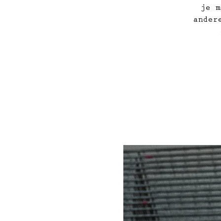
je m
ander