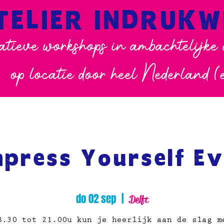
TELIER INDRUK
atieve workshops in ambachtelijke
op locatie door heel Nederland (
mpress Yourself Ev
do 02 sep
  |  
Delft
8.30 tot 21.00u kun je heerlijk aan de slag m