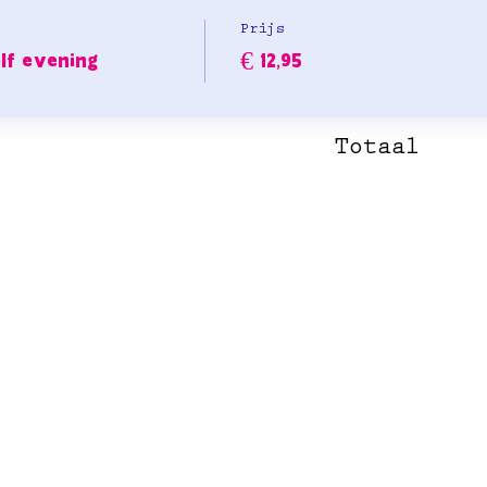
Prijs
lf evening
€ 12,95
Totaal