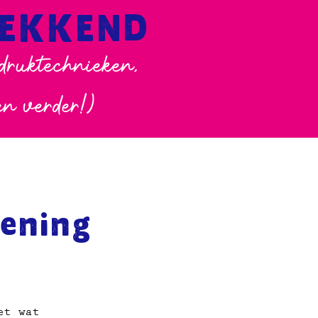
WEKKEND
 druktechnieken,
en verder!)
ening
et wat