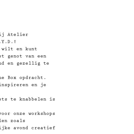
ij Atelier 
.Y.D.!
 wilt en kunt 
et genot van een 
nd en gezellig te 
he Box opdracht. 
inspireren en je 
ets te knabbelen is 
voor onze workshops 
len zoals 
ijke avond creatief 