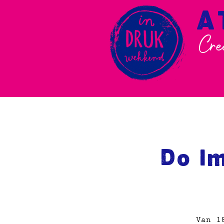
A
Cre
Do I
Van 1