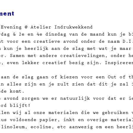
ment
 Evening @ Atelier Indrukwekkend
rdag & 2e en 4e dinsdag van de maand kun je b
ht voor een creatieve avond onder de naam D.I
u kun je heerlijk aan de slag met wat je maar
er. Samen met andere creatievelingen, onder h
e, even lekker creatief bezig zijn. Inspirere
 aan de slag gaan of kiezen voor een Out of t
an alles zijn en je zult zien dat dit je zal 
ede komt.
e avond zorgen we er natuurlijk voor dat er i
erd blijft!
llen wij al onze materialen die we gebruiken 
dus voldoende papier, inkt en overige materia
 linoleum, ecoline, etc aanwezig om een heerl