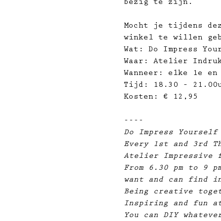
bezig te zijn.
Mocht je tijdens de
winkel te willen ge
Wat: Do Impress You
Waar: Atelier Indru
Wanneer: elke 1e en
Tijd: 18.30 – 21.00
Kosten: € 12,95
----
Do Impress Yourself
Every 1st and 3rd T
Atelier Impressive 
From 6.30 pm to 9 p
want and can find i
Being creative toge
Inspiring and fun a
You can DIY whateve