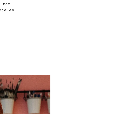
n met
pje en
.