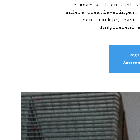
je maar wilt en kunt v
andere creatievelingen,
een drankje, even 
Inspirerend 
Regis
Andere 