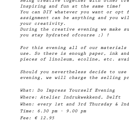
Being creative together with other cr
Inspiring and fun at the same time!
You can DIY whatever you want or opt 
assignment can be anything and you wi
your creativity.
During the creative evening we make s
you stay hydrated ofcourse ;) !
For this evening all of our materials
use. So there is enough paper, ink an
pieces of linoleum, ecoline, etc. ava
Should you nevertheless decide to use
evening, we will charge the selling p
What: Do Impress Yourself Evening
Where: Atelier Indrukwekkend, Delft
When: every 1st and 3rd Thursday & 2n
Time: 6.30 pm - 9.00 pm
Fee: € 12.95