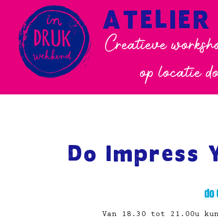
ATELIER
Creatieve worksho
op locatie d
Do Impress 
do 
Van 18.30 tot 21.00u ku