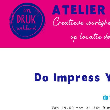
ATELIER
Creatieve worksho
op locatie d
Do Impress 
do 
Van 19.00 tot 21.30u ku