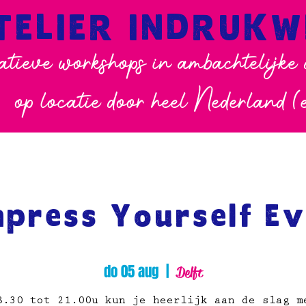
TELIER INDRUK
atieve workshops in ambachtelijke
op locatie door heel Nederland (
mpress Yourself Ev
do 05 aug
  |  
Delft
8.30 tot 21.00u kun je heerlijk aan de slag m