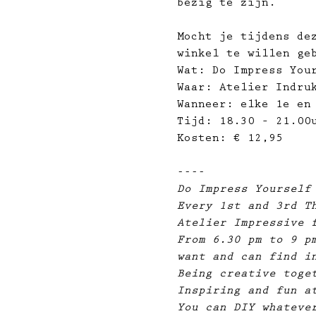
bezig te zijn.
Mocht je tijdens de
winkel te willen ge
Wat: Do Impress You
Waar: Atelier Indru
Wanneer: elke 1e en
Tijd: 18.30 – 21.00
Kosten: € 12,95
----
Do Impress Yourself
Every 1st and 3rd T
Atelier Impressive 
From 6.30 pm to 9 p
want and can find i
Being creative toge
Inspiring and fun a
You can DIY whateve