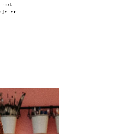
n met
pje en
.