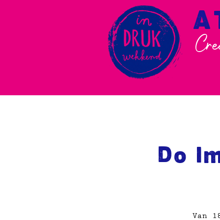
A
Cre
Do I
Van 1