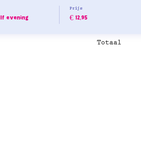
Prijs
lf evening
€ 12,95
Totaal