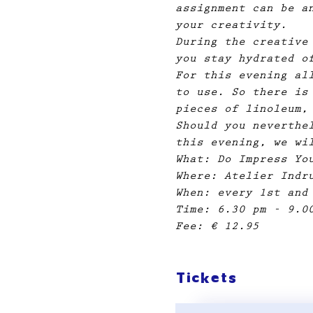
assignment can be a
your creativity.
During the creative
you stay hydrated o
For this evening al
to use. So there is
pieces of linoleum,
Should you neverthe
this evening, we wi
What: Do Impress Yo
Where: Atelier Indr
When: every 1st and
Time: 6.30 pm - 9.0
Fee: € 12.95
Tickets