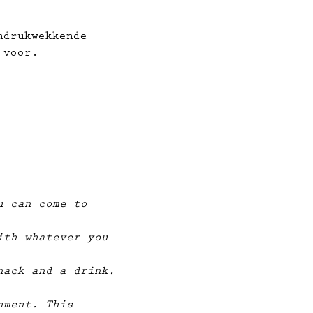
ndrukwekkende 
 voor.
u can come to 
ith whatever you 
nack and a drink. 
nment. This 