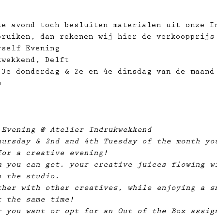
ze avond toch besluiten materialen uit onze I
bruiken, dan rekenen wij hier de verkoopprijs
rself Evening
kwekkend, Delft
 3e donderdag & 2e en 4e dinsdag van de maand
u
 Evening @ Atelier Indrukwekkend
hursday & 2nd and 4th Tuesday of the month yo
for a creative evening!
m you can get. your creative juices flowing w
n the studio. 
ther with other creatives, while enjoying a s
t the same time!
r you want or opt for an Out of the Box assig