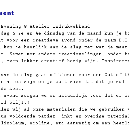
ment
 Evening @ Atelier Indrukwekkend
rdag & 2e en 4e dinsdag van de maand kun je b
ht voor een creatieve avond onder de naam D.I
u kun je heerlijk aan de slag met wat je maar
er. Samen met andere creatievelingen, onder h
e, even lekker creatief bezig zijn. Inspirere
 aan de slag gaan of kiezen voor een Out of t
an alles zijn en je zult zien dat dit je zal 
ede komt.
e avond zorgen we er natuurlijk voor dat er i
erd blijft!
llen wij al onze materialen die we gebruiken 
dus voldoende papier, inkt en overige materia
 linoleum, ecoline, etc aanwezig om een heerl