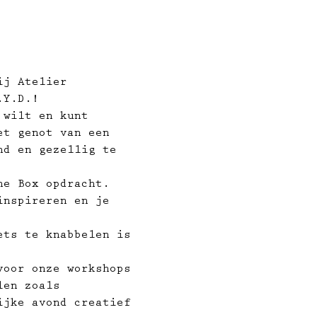
ij Atelier 
.Y.D.!
 wilt en kunt 
et genot van een 
nd en gezellig te 
he Box opdracht. 
inspireren en je 
ets te knabbelen is 
voor onze workshops 
len zoals 
ijke avond creatief 