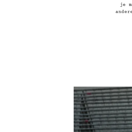
je m
ander