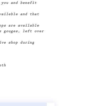
 you and benefit 
vaileble and that 
ops are available 
s gouges, left over 
ive shop during 
nth