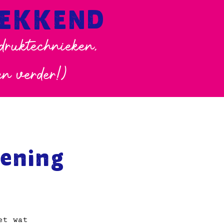
WEKKEND
 druktechnieken,
en verder!)
ening
et wat