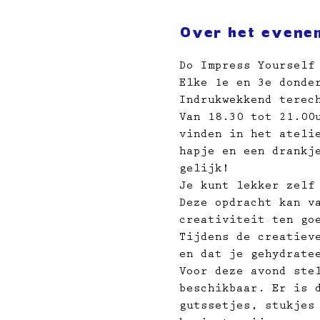
Over het evene
Do Impress Yourself
Elke 1e en 3e donde
Indrukwekkend terec
Van 18.30 tot 21.00
vinden in het ateli
hapje en een drankj
gelijk!
Je kunt lekker zelf
Deze opdracht kan v
creativiteit ten go
Tijdens de creatiev
en dat je gehydrate
Voor deze avond ste
beschikbaar. Er is 
gutssetjes, stukjes