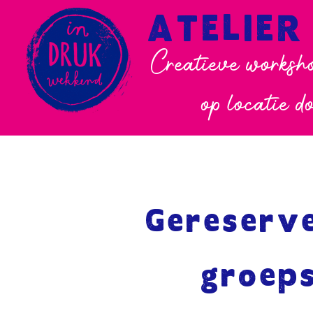
ATELIER
Creatieve worksho
op locatie d
Gereserv
groep