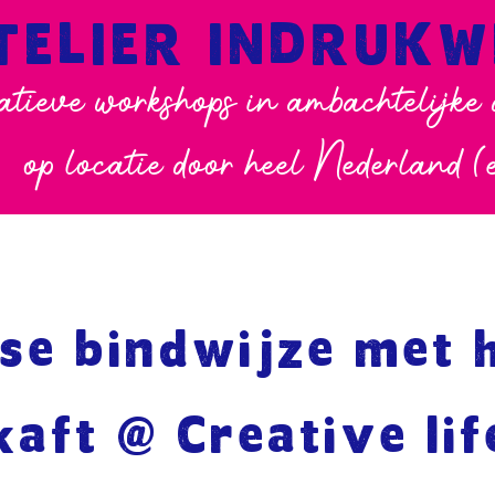
TELIER INDRUK
atieve workshops in ambachtelijke
op locatie door heel Nederland (
se bindwijze met 
kaft @ Creative lif