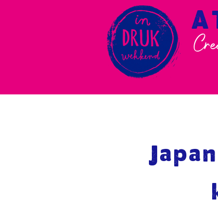
A
Cre
Japan