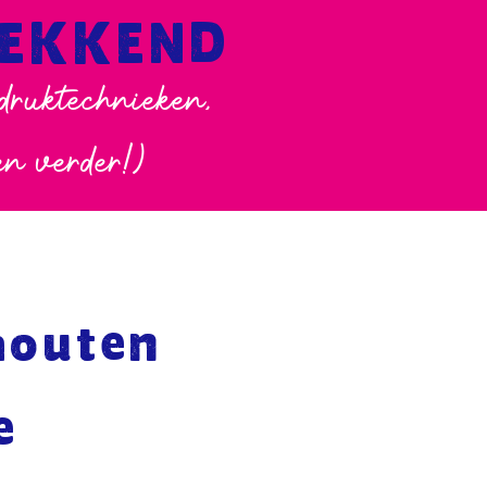
WEKKEND
 druktechnieken,
en verder!)
houten
e