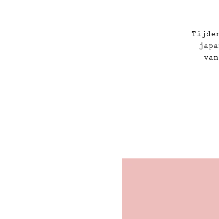
Tijde
japa
van