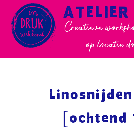
ATELIER
Creatieve worksho
op locatie d
Linosnijden
[ochtend