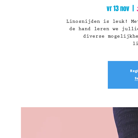
vr 13 nov
  |  
Linosnijden is leuk! Me
de hand leren we julli
diverse mogelijkh
l
Regi
S