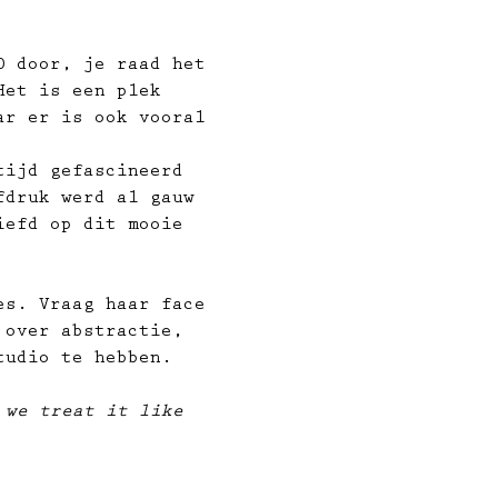
0 door, je raad het 
Het is een plek 
ar er is ook vooral 
tijd gefascineerd 
fdruk werd al gauw 
iefd op dit mooie 
 over abstractie, 
tudio te hebben.
 we treat it like 