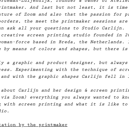
erdeman-Luijendijk, founder & owner of Atelie
rintmaker. And last but not least, it is time
ature of Zoom and also that the passion for p
borders, the meet the printmaker sessions are
an ask all your questions to Studio Carlijn.
 creative screen printing studio founded in 2
woman-force based in Breda, the Netherlands. 
e by means of colors and shapes, but there is
.
ly a graphic and product designer, but always
cess. Experimenting with the technique of scr
 and with the graphic shapes Carlijn fell in 
 about Carlijn and her design & screen printi
 via Zoom) everything you always wanted to kn
g with screen printing and what it is like to
dio.
tation by the printmaker