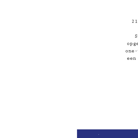
21
S
opg
one-
een