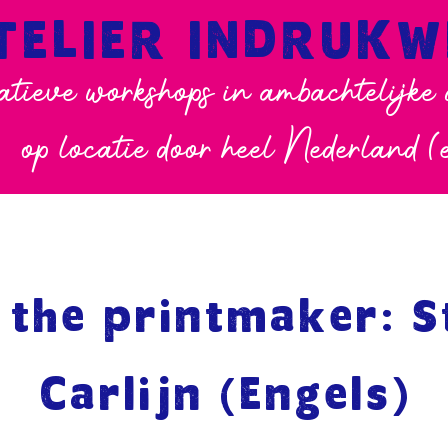
TELIER INDRUK
atieve workshops in ambachtelijke
op locatie door heel Nederland (
 the printmaker: S
Carlijn (Engels)