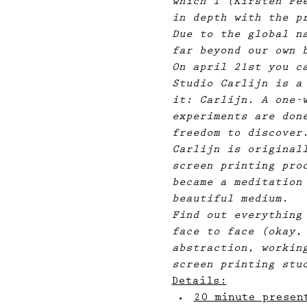
which I (Kirsten Pe
in depth with the p
Due to the global n
far beyond our own 
On april 21st you c
Studio Carlijn is a
it: Carlijn. A one-
experiments are don
freedom to discover
Carlijn is original
screen printing pro
became a meditation
beautiful medium.
Find out everything
face to face (okay,
abstraction, workin
screen printing stu
Details:
20 minute presen