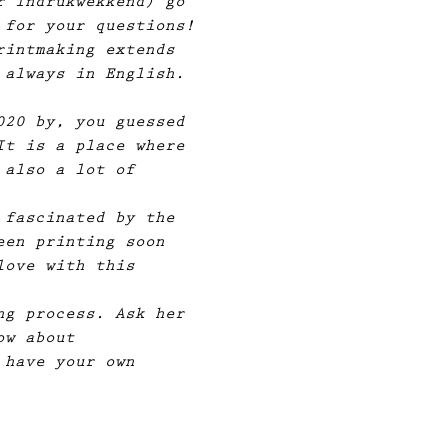
r Indrukwekkend) go 
 for your questions!
rintmaking extends 
 always in English.
020 by, you guessed 
It is a place where 
 also a lot of 
 fascinated by the 
een printing soon 
love with this 
ng process. Ask her 
ow about 
 have your own 