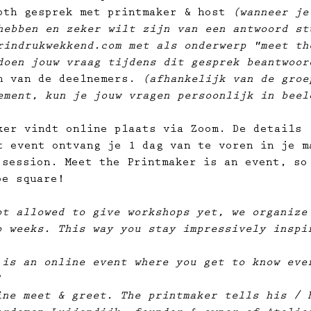
pth gesprek met printmaker & host 
(wanneer je
hebben en zeker wilt zijn van een antwoord st
rindrukwekkend.com met als onderwerp "meet th
doen jouw vraag tijdens dit gesprek beantwoor
n van de deelnemers. 
(afhankelijk van de groe
ement, kun je jouw vragen persoonlijk in beel
ker vindt online plaats via Zoom. De details 
t event ontvang je 1 dag van te voren in je m
 session. Meet the Printmaker is an event, so
be square!
ot allowed to give workshops yet, we organize
o weeks. This way you stay impressively inspi
 is an online event where you get to know eve
!
ine meet & greet. The printmaker tells his / 