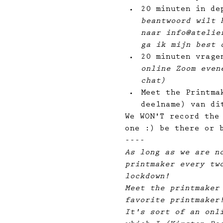
20 minuten in de
beantwoord wilt 
naar info@atelie
ga ik mijn best 
20 minuten vrage
online Zoom even
chat)
Meet the Printma
deelname) van di
We WON'T record the
one :) be there or 
----
As long as we are n
printmaker every tw
lockdown!
Meet the printmaker
favorite printmaker
It's sort of an onl