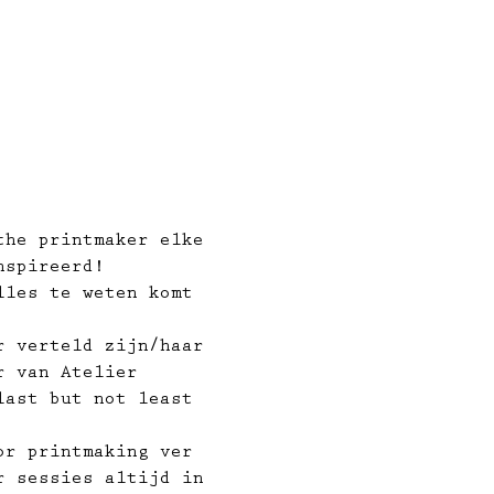
the printmaker elke 
nspireerd!
lles te weten komt 
r verteld zijn/haar 
r van Atelier 
last but not least 
or printmaking ver 
r sessies altijd in 