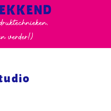
WEKKEND
 druktechnieken,
en verder!)
tudio