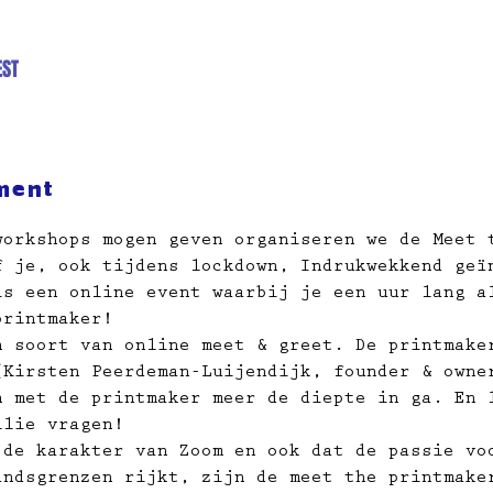
EST
ment
workshops mogen geven organiseren we de Meet 
f je, ook tijdens lockdown, Indrukwekkend geï
is een online event waarbij je een uur lang a
printmaker!
n soort van online meet & greet. De printmake
(Kirsten Peerdeman-Luijendijk, founder & owne
n met de printmaker meer de diepte in ga. En 
llie vragen! 
jde karakter van Zoom en ook dat de passie vo
andsgrenzen rijkt, zijn de meet the printmake