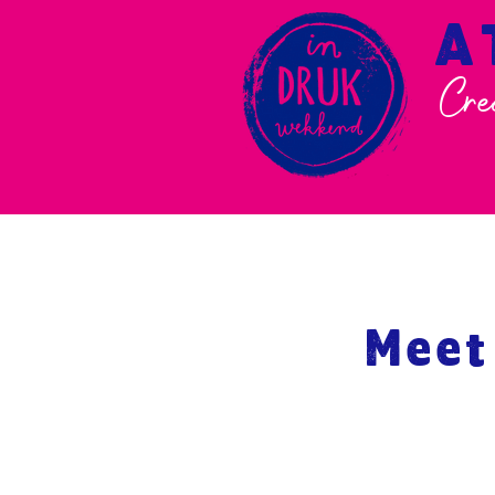
A
Cre
Meet