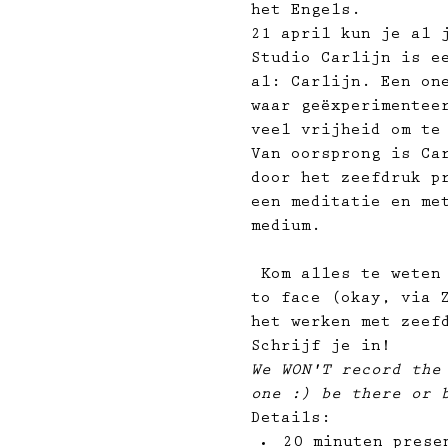
het Engels.
21 april kun je al j
Studio Carlijn is e
al: Carlijn. Een on
waar geëxperimentee
veel vrijheid om te
Van oorsprong is Ca
door het zeefdruk p
een meditatie en me
medium.

 Kom alles te weten over Carlijn en haar ontwerp & zeefdruk proces. Vraag haar face 
to face (okay, via 
het werken met zeef
Schrijf je in!
We WON'T record the
one :) be there or 
Details:
20 minuten prese