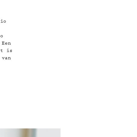
dio
io
 Een
et is
 van