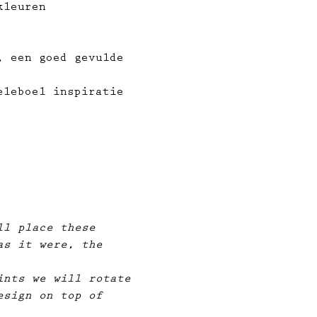
kleuren 
, een goed gevulde 
eleboel inspiratie 
ll place these 
as it were, the 
ints we will rotate 
esign on top of 