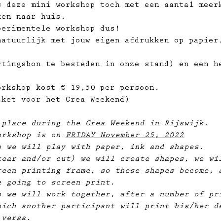
s deze mini workshop toch met een aantal meer
ken naar huis.
perimentele workshop dus!
natuurlijk met jouw eigen afdrukken op papier
rtingsbon te besteden in onze stand) en een h
orkshop kost € 19,50 per persoon.
cket voor het Crea Weekend)
 place during the Crea Weekend in Rijswijk.
orkshop is on 
FRIDAY 
November 25, 2022
p we will play with paper, ink and shapes.
tear and/or cut) we will create shapes, we wi
reen printing frame, so these shapes become, 
e going to screen print.
p we will work together, after a number of pr
hich another participant will print his/her d
 versa.