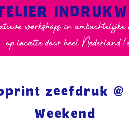
TELIER INDRUK
atieve workshops in ambachtelijke
op locatie door heel Nederland (
print zeefdruk @
Weekend