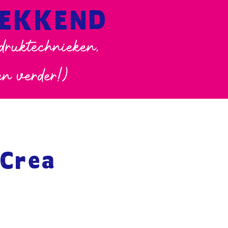
WEKKEND
 druktechnieken,
en verder!)
 Crea