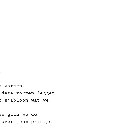
.
n vormen. 
 deze vormen leggen 
t sjabloon wat we 
es gaan we de 
 over jouw printje 