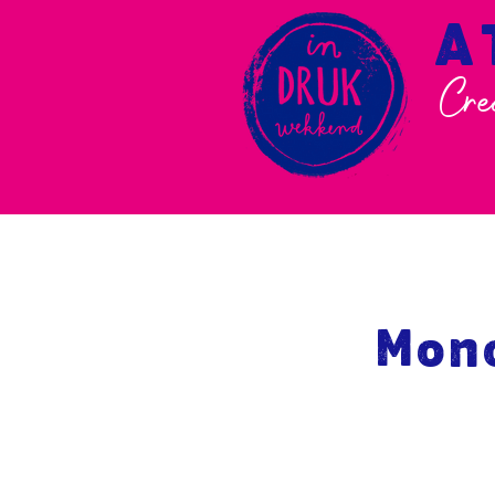
A
Cre
Mono