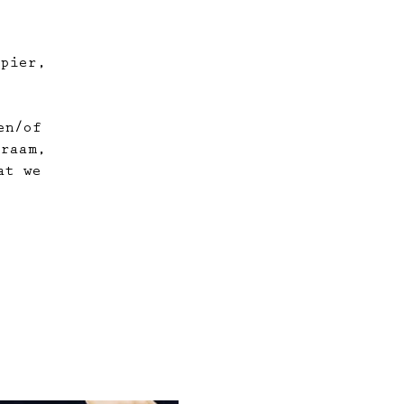
apier,
en/of
kraam,
at we