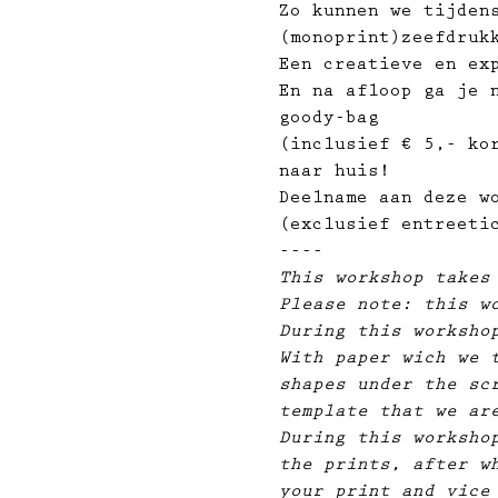
Zo kunnen we tijden
(monoprint)zeefdruk
Een creatieve en ex
En na afloop ga je 
goody-bag
(inclusief € 5,- ko
naar huis!
Deelname aan deze w
(exclusief entreeti
----
This workshop takes
Please note: this w
During this worksho
With paper wich we 
shapes under the sc
template that we ar
During this worksho
the prints, after w
your print and vice