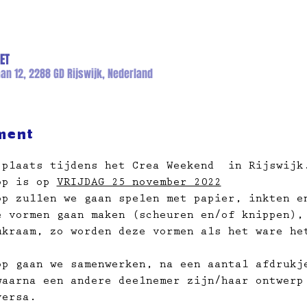
ET
an 12, 2288 GD Rijswijk, Nederland
ment
 plaats tijdens het Crea Weekend  in Rijswijk
op is op 
VRIJDAG 25 november 2022
op zullen we gaan spelen met papier, inkten e
e vormen gaan maken (scheuren en/of knippen),
ukraam, zo worden deze vormen als het ware he
op gaan we samenwerken, na een aantal afdrukj
waarna een andere deelnemer zijn/haar ontwerp
versa.