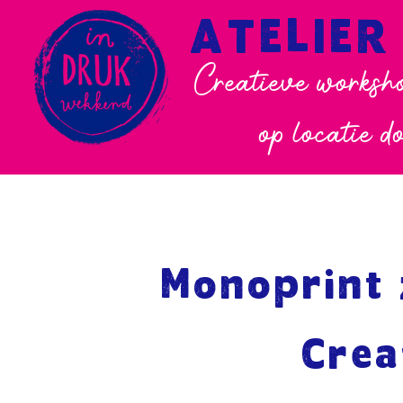
ATELIER
Creatieve worksho
op locatie d
Monoprint
Crea