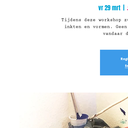
vr 29 mrt
  |  
Tijdens deze workshop z
inkten en vormen. Geen
vandaar 
Regi
S