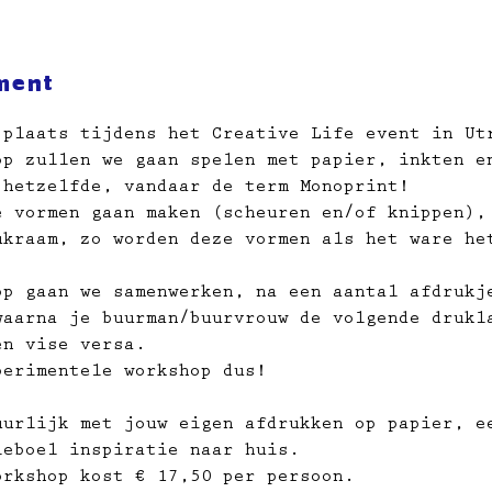
ment
 plaats tijdens het Creative Life event in Ut
op zullen we gaan spelen met papier, inkten e
 hetzelfde, vandaar de term Monoprint!
e vormen gaan maken (scheuren en/of knippen),
ukraam, zo worden deze vormen als het ware he
op gaan we samenwerken, na een aantal afdrukj
waarna je buurman/buurvrouw de volgende drukl
en vise versa.
perimentele workshop dus!
uurlijk met jouw eigen afdrukken op papier,​ e
leboel inspiratie naar huis.
orkshop kost € 17,50 per persoon.