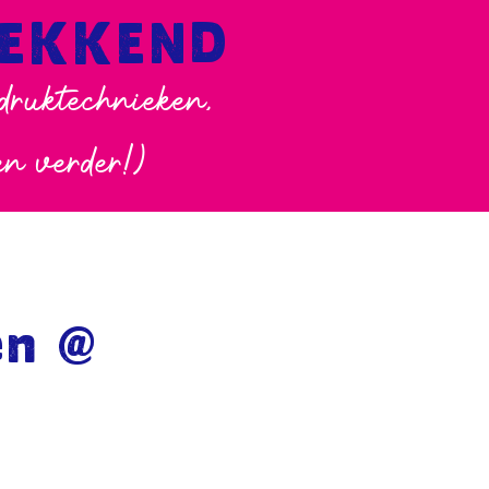
WEKKEND
 druktechnieken,
en verder!)
en @