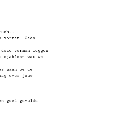
recht.
n vormen. Geen 
 deze vormen leggen 
t sjabloon wat we 
es gaan we de 
aag over jouw 
en goed gevulde 