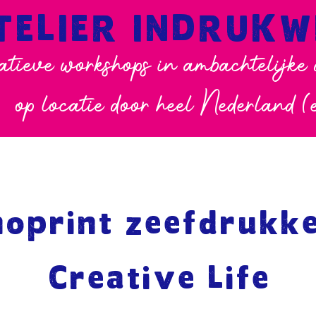
TELIER INDRUK
atieve workshops in ambachtelijke
op locatie door heel Nederland (
oprint zeefdrukk
Creative Life