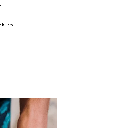
e
ek en
e