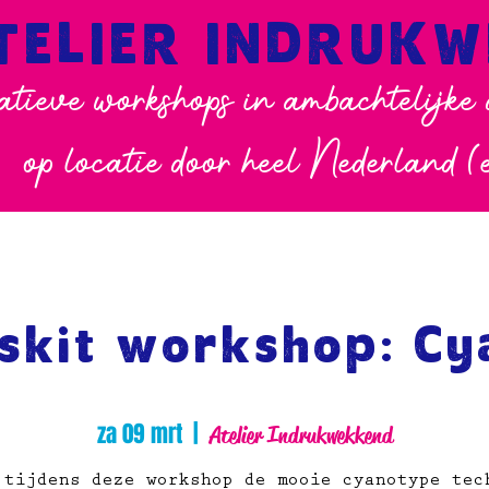
TELIER INDRUK
atieve workshops in ambachtelijke
op locatie door heel Nederland (
rskit workshop: Cy
za 09 mrt
  |  
Atelier Indrukwekkend
 tijdens deze workshop de mooie cyanotype tec