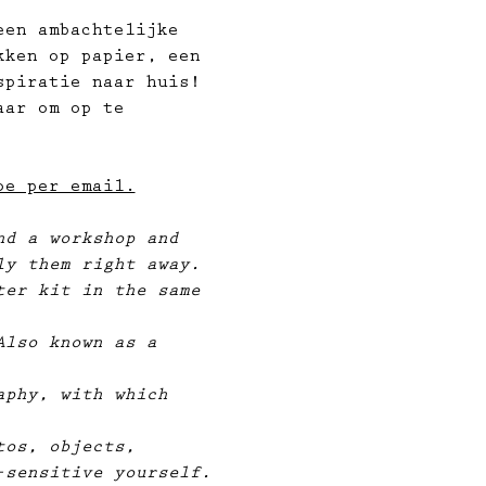
een ambachtelijke 
kken op papier, een 
spiratie naar huis! 
aar om op te 
oe per email.
nd a workshop and 
ly them right away. 
ter kit in the same 
Also known as a 
aphy, with which 
tos, objects, 
-sensitive yourself.