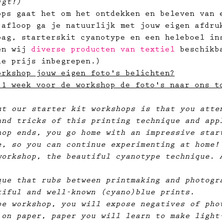
jgt!)
ops gaat het om het ontdekken en beleven van 
 afloop ga je natuurlijk met jouw eigen afdru
bag, starterskit cyanotype en een heleboel in
en wij 
diverse producten van textiel
 beschikb
de prijs inbegrepen.)
orkshop jouw eigen foto's belichten?
 1 week voor de workshop de foto's naar ons t
ut our starter kit workshops is that you atte
and tricks of this printing technique and app
hop ends, you go home with an impressive star
e, so you can continue experimenting at home!
workshop, the beautiful cyanotype technique. 
que that rubs between printmaking and photogr
tiful and well-known (cyano)blue prints.
pe workshop, you will expose negatives of pho
 on paper, paper you will learn to make light