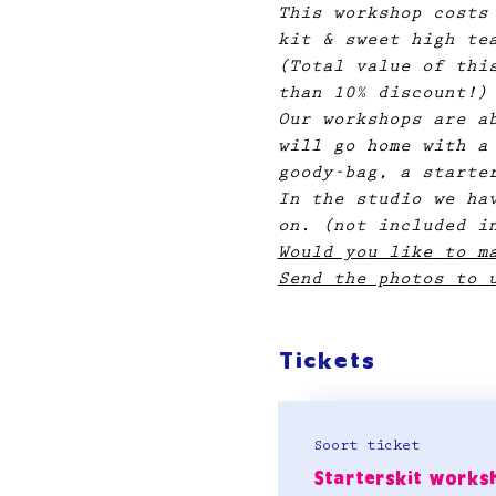
This workshop costs
kit & sweet high tea
(Total value of thi
than 10% discount!)
Our workshops are a
will go home with a
goody-bag, a starte
In the studio we ha
on. (not included i
Would you like to m
Send the photos to 
Tickets
Soort ticket
Starterskit works