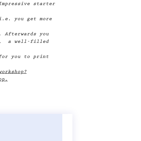
Impressive starter 
i.e. you get more 
. Afterwards you 
,  a well-filled 
for you to print 
workshop?
op.