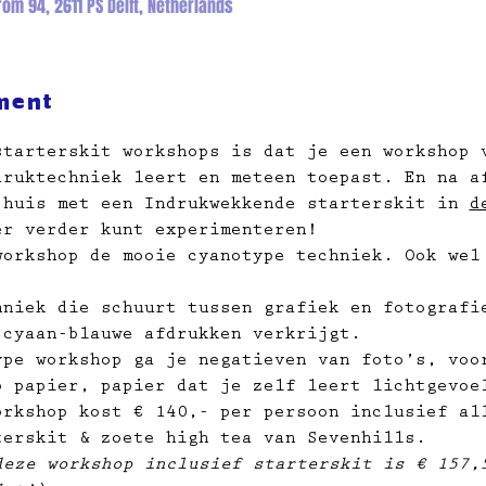
om 94, 2611 PS Delft, Netherlands
ment
starterskit workshops is dat je een workshop 
druktechniek leert en meteen toepast. En na a
 huis met een Indrukwekkende starterskit in 
d
er verder kunt experimenteren!
workshop de mooie cyanotype techniek. Ook wel
hniek die schuurt tussen grafiek en fotografi
 cyaan-blauwe afdrukken verkrijgt.
ype workshop ga je negatieven van foto’s, voo
p papier, papier dat je zelf leert lichtgevoe
orkshop kost € 140,- per persoon inclusief al
terskit & zoete high tea van Sevenhills.
deze workshop inclusief starterskit is € 157,