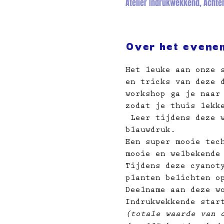
Atelier Indrukwekkend, Achter
Over het evene
Het leuke aan onze 
en tricks van deze 
workshop ga je naar
zodat je thuis lekk
 Leer tijdens deze 
blauwdruk.
Een super mooie tec
mooie en welbekende
Tijdens deze cyanot
planten belichten o
Deelname aan deze w
Indrukwekkende star
(totale waarde van 