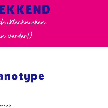
WEKKEND
 druktechnieken,
en verder!)
anotype
hniek