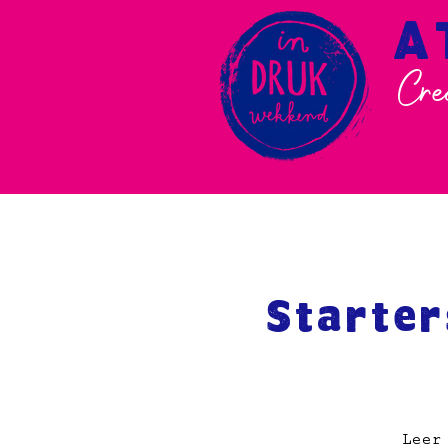
A
Cre
Starte
Leer