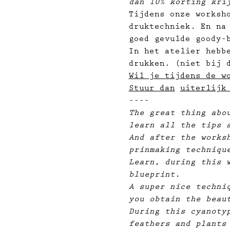
dan 10% korting kri
Tijdens onze worksh
druktechniek. En na
goed gevulde goody-
In het atelier hebb
drukken. (niet bij 
Wil je tijdens de w
Stuur dan
uiterlijk
----
The great thing abo
learn all the tips 
And after the works
prinmaking techniqu
Learn, during this 
blueprint.
A super nice techni
you obtain the beau
During this cyanoty
feathers and plants