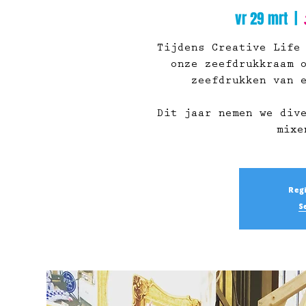
vr 29 mrt
  |  
Tijdens Creative Life
onze zeefdrukkraam 
zeefdrukken van 
Dit jaar nemen we div
mixe
Regi
S