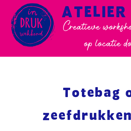
ATELIER
Creatieve worksho
op locatie d
Totebag 
zeefdrukken