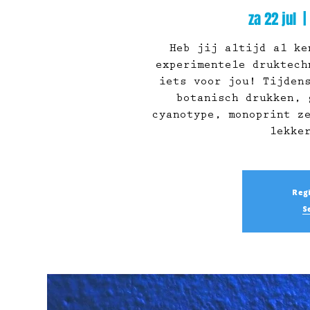
za 22 jul
  | 
Heb jij altijd al ke
experimentele druktech
iets voor jou! Tijden
botanisch drukken, 
cyanotype, monoprint z
lekke
Regi
S