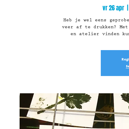
vr 26 apr
  |
Heb je wel eens geprob
veer af te drukken? Met
en atelier vinden ku
Regi
S