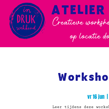
ATELIER
Creatieve worksho
op locatie d
Worksho
vr 16 jun
  |
Leer tijdens deze works