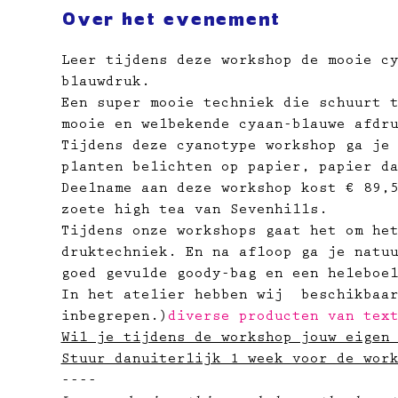
Over het evenement
Leer tijdens deze workshop de mooie c
blauwdruk.
Een super mooie techniek die schuurt 
mooie en welbekende cyaan-blauwe afdr
Tijdens deze cyanotype workshop ga je
planten belichten op papier, papier d
Deelname aan deze workshop kost € 89,
zoete high tea van Sevenhills.
Tijdens onze workshops gaat het om he
druktechniek. En na afloop ga je natu
goed gevulde goody-bag en een heleboe
In het atelier hebben wij 
 beschikbaa
inbegrepen.)
diverse producten van tex
Wil je tijdens de workshop jouw eigen
Stuur dan
uiterlijk 1 week voor de wor
----