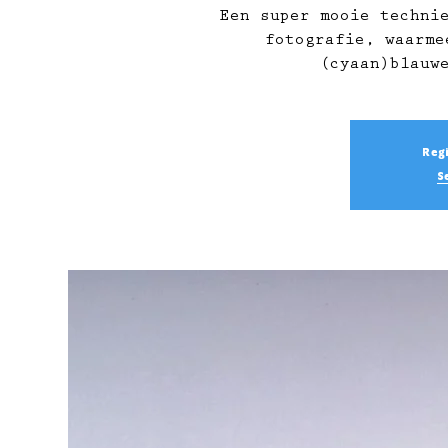
Een super mooie techni
fotografie, waarme
(cyaan)blauw
Regi
S