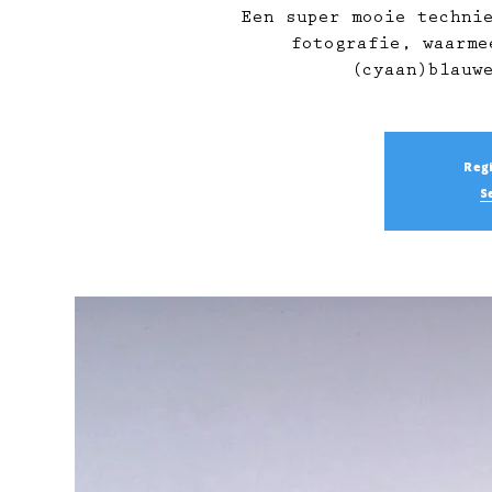
Een super mooie techni
fotografie, waarme
(cyaan)blauw
Regi
S