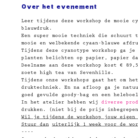
Over het evenement
Leer tijdens deze workshop de mooie c
blauwdruk.
Een super mooie techniek die schuurt 
mooie en welbekende cyaan-blauwe afdr
Tijdens deze cyanotype workshop ga je
planten belichten op papier, papier d
Deelname aan deze workshop kost € 89,
zoete high tea van Sevenhills.
Tijdens onze workshops gaat het om he
druktechniek. En na afloop ga je natu
goed gevulde goody-bag en een heleboe
In het atelier hebben wij 
diverse pro
drukken. (niet bij de prijs inbegrepe
Wil je tijdens de workshop jouw eigen
Stuur dan
uiterlijk 1 week voor de wo
----