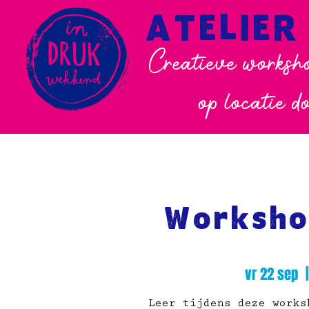
ATELIER
Creatieve worksho
op locatie d
Worksho
vr 22 sep
  |
Leer tijdens deze works