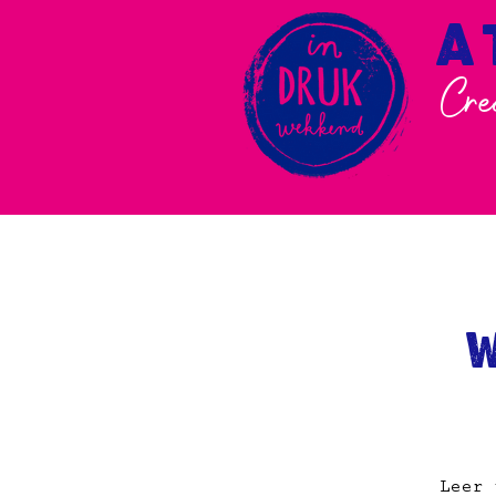
A
Cre
W
Leer 