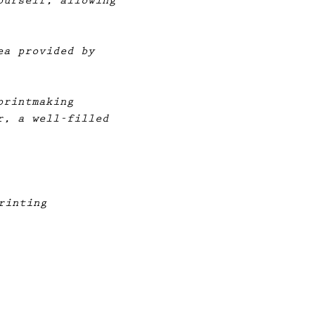
ourself, allowing 
ea provided by 
printmaking 
r, a well-filled 
rinting