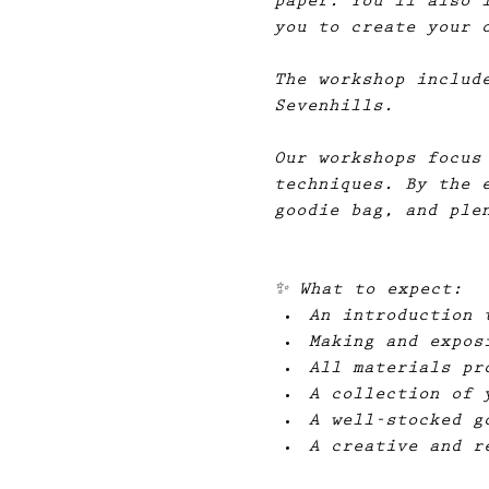
paper. You’ll also 
you to create your 
The workshop includ
Sevenhills.
Our workshops focus
techniques. By the 
goodie bag, and ple
✨ 
What to expect:
An introduction 
Making and expos
All materials pr
A collection of 
A well-stocked g
A creative and r