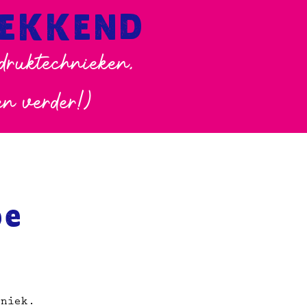
WEKKEND
 druktechnieken,
en verder!)
pe
hniek.