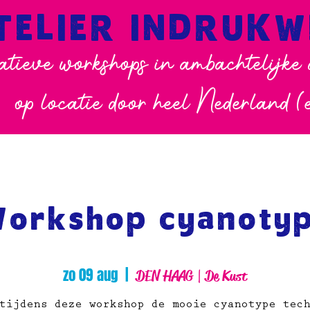
TELIER INDRUK
atieve workshops in ambachtelijke
op locatie door heel Nederland (
orkshop cyanoty
zo 09 aug
  |  
DEN HAAG | De Kust
tijdens deze workshop de mooie cyanotype tec