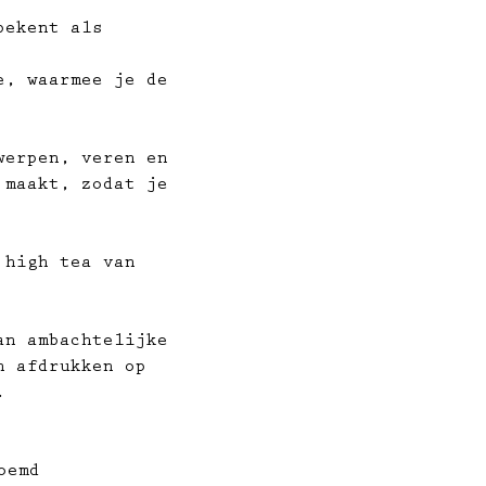
bekent als 
e, waarmee je de 
werpen, veren en 
 maakt, zodat je 
 high tea van 
an ambachtelijke 
n afdrukken op 
.
oemd