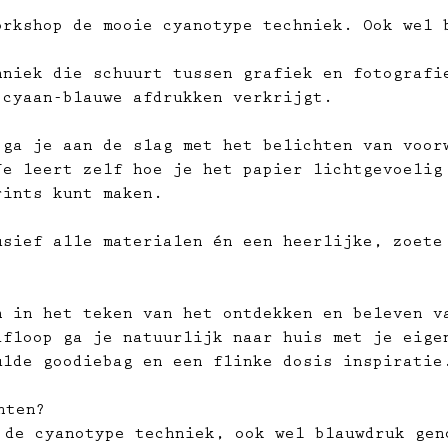
orkshop de mooie cyanotype techniek. Ook wel 
hniek die schuurt tussen grafiek en fotografi
 cyaan-blauwe afdrukken verkrijgt.
 ga je aan de slag met het belichten van voor
Je leert zelf hoe je het papier lichtgevoelig
rints kunt maken.
usief alle materialen én een heerlijke, zoete
n in het teken van het ontdekken en beleven v
afloop ga je natuurlijk naar huis met je eige
ulde goodiebag en een flinke dosis inspiratie
hten?
 de cyanotype techniek, ook wel blauwdruk gen