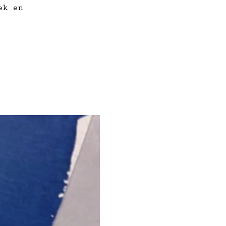
ek en
e