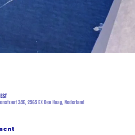
CEST
genstraat 34E, 2565 EX Den Haag, Nederland
ment