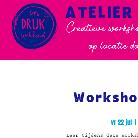
ATELIER
Creatieve worksho
op locatie d
Worksho
vr 22 jul
  | 
Leer tijdens deze works