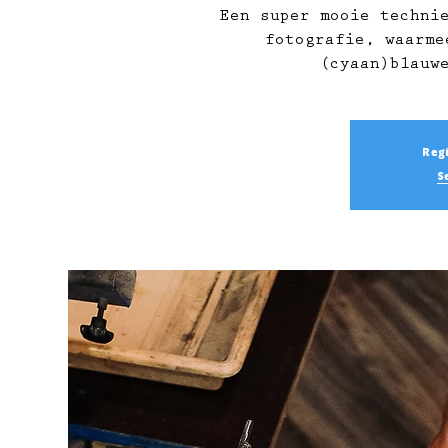
Een super mooie techni
fotografie, waarme
(cyaan)blauw
Regi
S