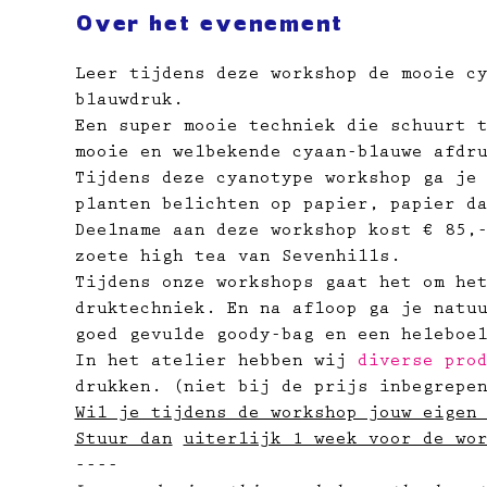
Over het evenement
Leer tijdens deze workshop de mooie c
blauwdruk.
Een super mooie techniek die schuurt 
mooie en welbekende cyaan-blauwe afdr
Tijdens deze cyanotype workshop ga je
planten belichten op papier, papier d
Deelname aan deze workshop kost € 85,
zoete high tea van Sevenhills.
Tijdens onze workshops gaat het om he
druktechniek. En na afloop ga je natu
goed gevulde goody-bag en een heleboe
In het atelier hebben wij 
diverse pro
drukken. (niet bij de prijs inbegrepe
Wil je tijdens de workshop jouw eigen
Stuur dan
uiterlijk 1 week voor de wo
----