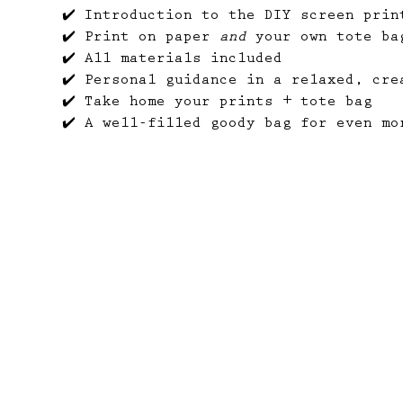
✔️ Introduction to the DIY screen prin
✔️ Print on paper 
and
 your own tote ba
✔️ All materials included
✔️ Personal guidance in a relaxed, cre
✔️ Take home your prints + tote bag
✔️ A well-filled goody bag for even mo