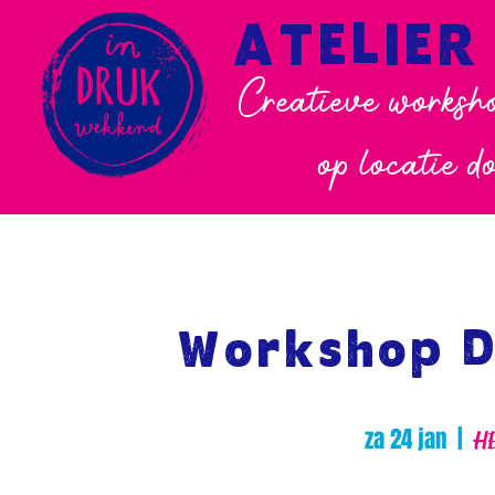
ATELIER
Creatieve worksho
op locatie d
Workshop D
za 24 jan
  |  
HE