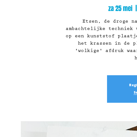
za 25 mei
  |
Etsen, de droge n
ambachtelijke techniek 
op een kunststof plaatj
het krassen in de p
'wolkige' afdruk waa
Regi
S