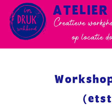
ATELIER
Creatieve worksho
op locatie d
Workshop
(ets