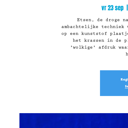
vr 23 sep
  |
Etsen, de droge n
ambachtelijke techniek 
op een kunststof plaatj
het krassen in de p
'wolkige' afdruk waa
Regi
S