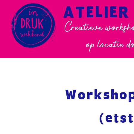
ATELIER
Creatieve worksho
op locatie d
Workshop
(ets