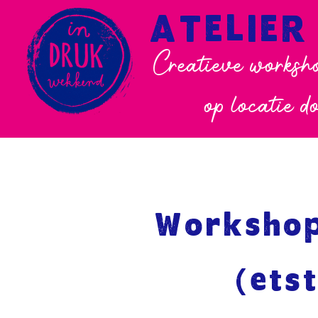
ATELIER
Creatieve worksho
op locatie d
Workshop
(ets