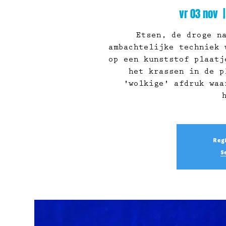
vr 03 nov
  |
Etsen, de droge n
ambachtelijke techniek 
op een kunststof plaatj
het krassen in de p
'wolkige' afdruk waa
Regi
S