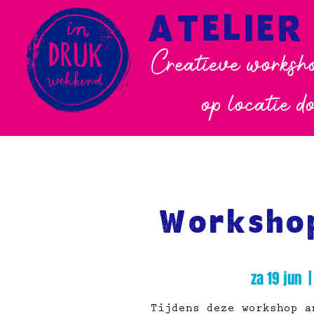
ATELIER
Creatieve worksho
op locatie d
Workshop
za 19 jun
  |
Tijdens deze workshop a