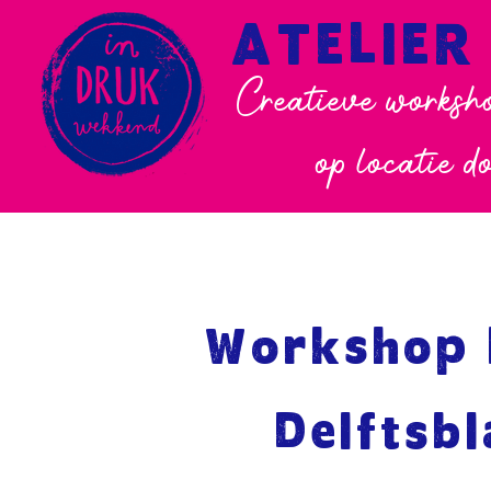
ATELIER
Creatieve worksho
op locatie d
Workshop l
Delftsb