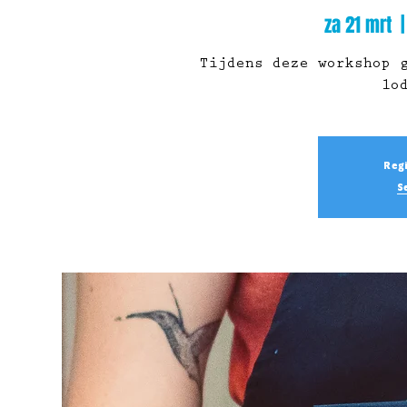
za 21 mrt
  |
Tijdens deze workshop 
lo
Regi
S