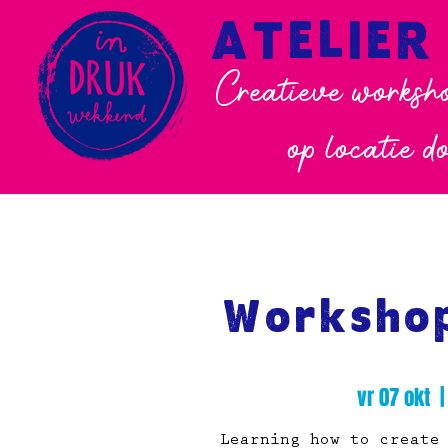
ATELIER
Creatieve worksho
op locatie d
Workshop
vr 07 okt
  |
Learning how to create