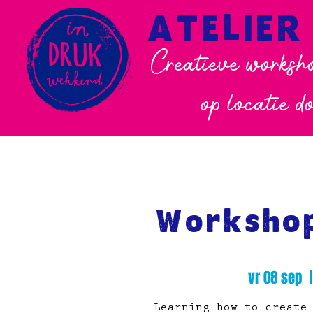
ATELIER
Creatieve worksho
op locatie d
Workshop
vr 08 sep
  |
Learning how to create