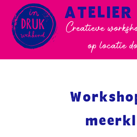
ATELIER
Creatieve worksho
op locatie d
Workshop
meerkl