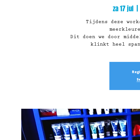
za 17 jul
  | 
Tijdens deze work
meerkleur
Dit doen we door midde
klinkt heel spa
Regi
S