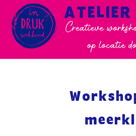
ATELIER
Creatieve worksho
op locatie d
Workshop
meerkl