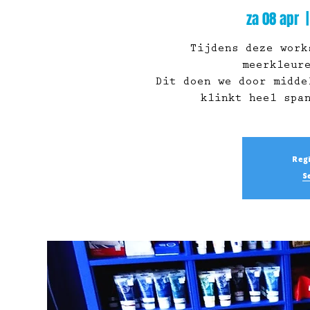
za 08 apr
  |
Tijdens deze work
meerkleur
Dit doen we door midde
klinkt heel spa
Regi
S