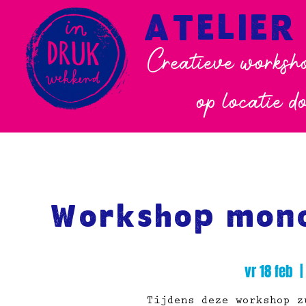
ATELIER
Creatieve worksho
op locatie d
Workshop mono
vr 18 feb
  |
Tijdens deze workshop z