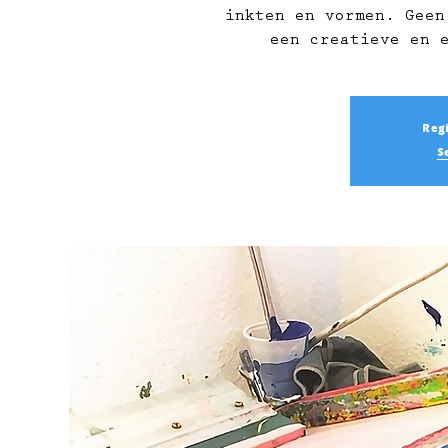
inkten en vormen. Geen
een creatieve en 
Regi
S