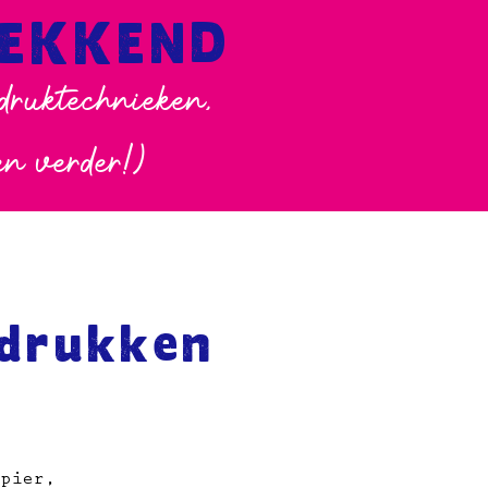
WEKKEND
 druktechnieken,
en verder!)
drukken
apier,