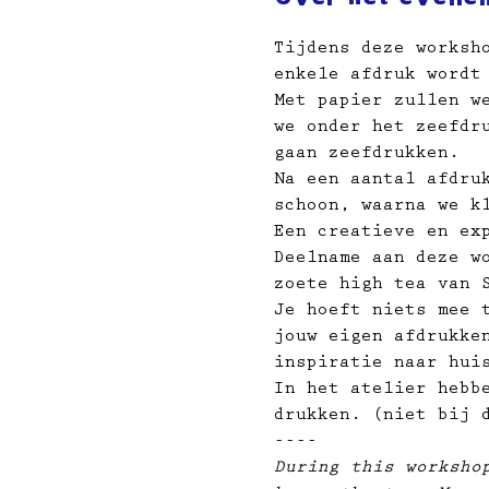
Tijdens deze worksh
enkele afdruk wordt
Met papier zullen w
we onder het zeefdr
gaan zeefdrukken.
Na een aantal afdru
schoon, waarna we k
Een creatieve en ex
Deelname aan deze w
zoete high tea van 
Je hoeft niets mee 
jouw eigen afdrukken
inspiratie naar hui
In het atelier hebb
drukken. (niet bij 
----
During this worksho