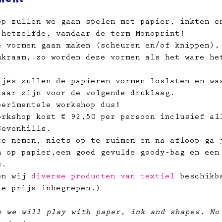
op zullen we gaan spelen met papier, inkten e
 hetzelfde, vandaar de term Monoprint!
e vormen gaan maken (scheuren en/of knippen),
ukraam, zo worden deze vormen als het ware he
kjes zullen de papieren vormen loslaten en wa
laar zijn voor de volgende druklaag.
perimentele workshop dus!
orkshop kost € 92,50 per persoon inclusief al
Sevenhills.
te nemen, niets op te ruimen en na afloop ga 
 op papier,​een goed gevulde goody-bag en een
s.
en wij 
diverse producten van textiel
 beschikb
de prijs inbegrepen.)
p we will play with paper, ink and shapes. No