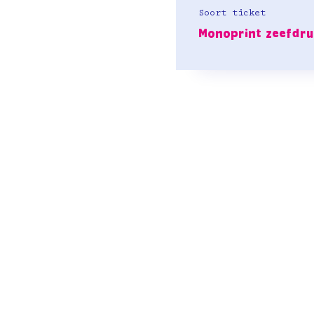
Soort ticket
Monoprint zeefdr