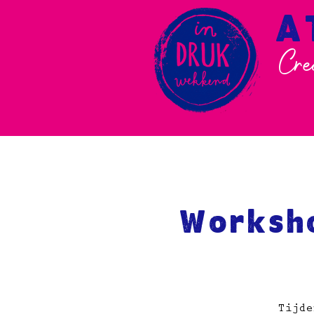
A
Cre
Worksh
Tijde