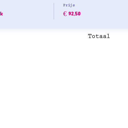
Prijs
uk
€ 92,50
Totaal