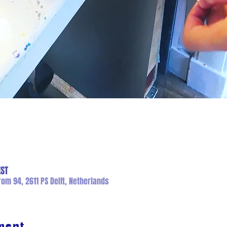
EST
om 94, 2611 PS Delft, Netherlands
ment