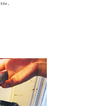
lfde,