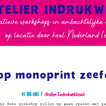
TELIER INDRUK
atieve workshops in ambachtelijke
op locatie door heel Nederland (
op monoprint zeef
vr 06 okt
  |  
Atelier Indrukwekkend
ns deze workshop zullen we gaan spelen met p