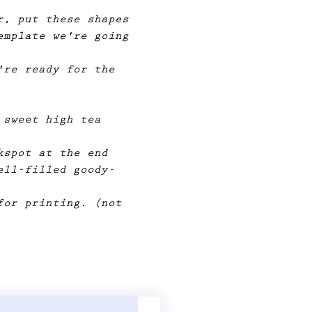
r, put these shapes 
emplate we're going 
're ready for the 
 sweet high tea 
kspot at the end 
ell-filled goody-
for printing. (not 