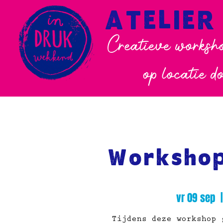
ATELIER
Creatieve worksho
op locatie d
Workshop
vr 09 sep
  |
Tijdens deze workshop 