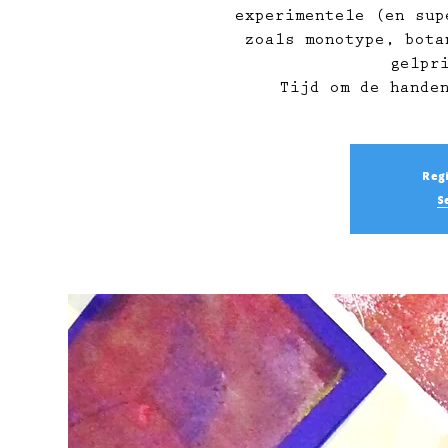
experimentele (en sup
zoals monotype, bota
gelpr
Tijd om de hande
Regi
S