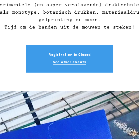
erimentele (en super verslavende) druktechni
als monotype, botanisch drukken, materiaaldr
gelprinting en meer.
Tijd om de handen uit de mouwen te steken!
Registration is Closed
See other events