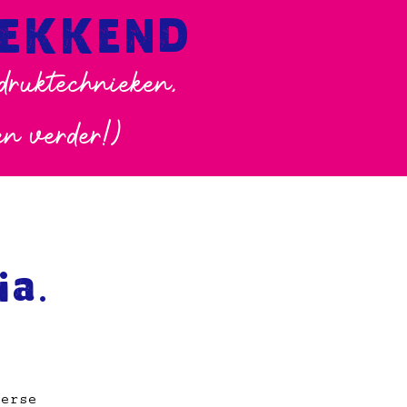
WEKKEND
 druktechnieken,
en verder!)
a.
verse