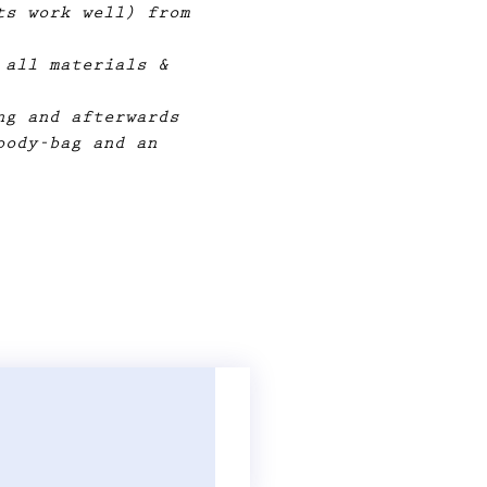
ts work well) from 
 all materials & 
ng and afterwards 
oody-bag and an 