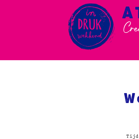
A
Cre
W
Tijd