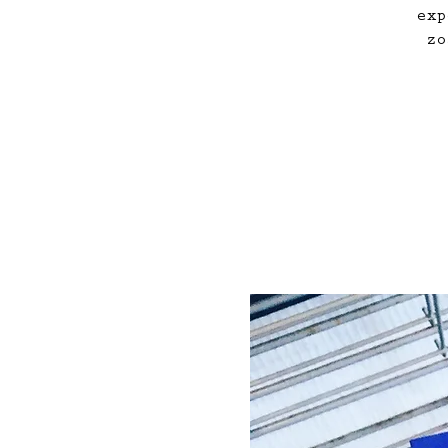
exp
zo