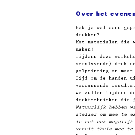
Over het evene
Heb je wel eens gep
drukken? 
Met materialen die 
maken!
Tijdens deze worksh
verslavende) drukte
gelprinting en meer
Tijd om de handen u
verrassende resulta
We zullen tijdens d
druktechnieken die 
Natuurlijk hebben w
atelier om mee te e
is het ook mogelijk
vanuit thuis mee te