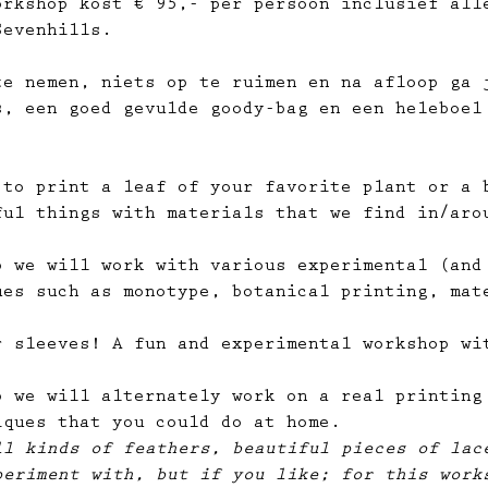
orkshop kost € 95,- per persoon inclusief all
Sevenhills.
te nemen, niets op te ruimen en na afloop ga 
s, een goed gevulde goody-bag en een heleboel
 to print a leaf of your favorite plant or a 
ful things with materials that we find in/aro
p we will work with various experimental (and
ues such as monotype, botanical printing, mat
r sleeves! A fun and experimental workshop wi
p we will alternately work on a real printing
iques that you could do at home.
ll kinds of feathers, beautiful pieces of lac
periment with, but if you like; for this work