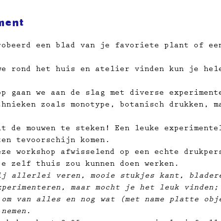
ment
robeerd een blad van je favoriete plant of ee
we rond het huis en atelier vinden kun je hel
op gaan we aan de slag met diverse experiment
chnieken zoals monotype, botanisch drukken, m
.
it de mouwen te steken! Een leuke experimente
ten tevoorschijn komen.
eze workshop afwisselend op een echte drukper
je zelf thuis zou kunnen doen werken.
ij allerlei veren, mooie stukjes kant, blader
xperimenteren, maar mocht je het leuk vinden;
 om van alles en nog wat (met name platte obj
 nemen.