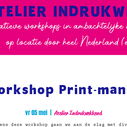
TELIER INDRUK
atieve workshops in ambachtelijke
op locatie door heel Nederland (
orkshop Print-mani
vr 05 mei
  |  
Atelier Indrukwekkend
ens deze workshop gaan we aan de slag met di