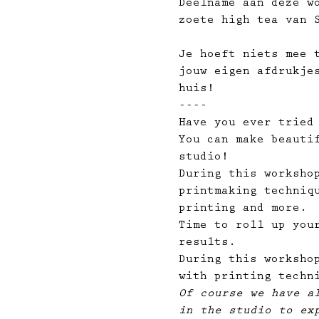
Deelname aan deze w
zoete high tea van 
Je hoeft niets mee 
jouw eigen afdrukje
huis!
----
Have you ever tried
You can make beauti
studio!
During this worksho
printmaking techniq
printing and more.
Time to roll up you
results.
During this worksho
with printing techn
Of course we have a
in the studio to ex