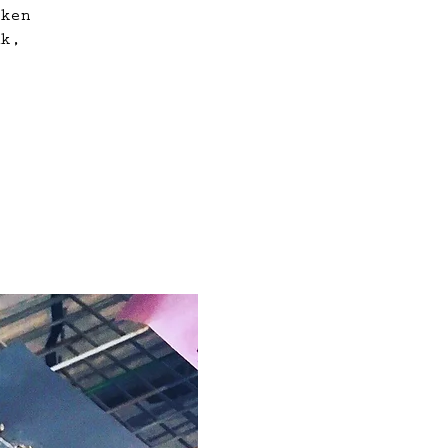
eken
uk,