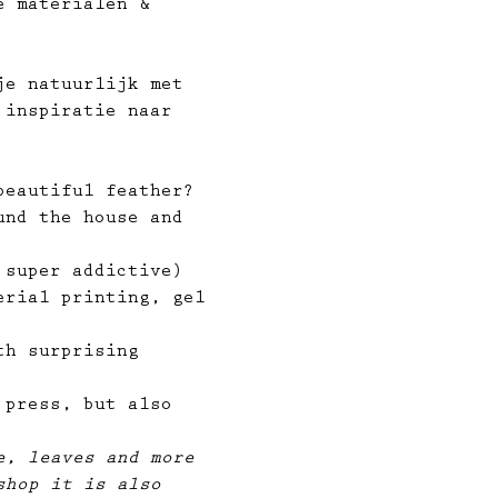
e materialen & 
je natuurlijk met 
 inspiratie naar 
beautiful feather? 
und the house and 
 super addictive) 
erial printing, gel 
th surprising 
 press, but also 
e, leaves and more 
shop it is also 