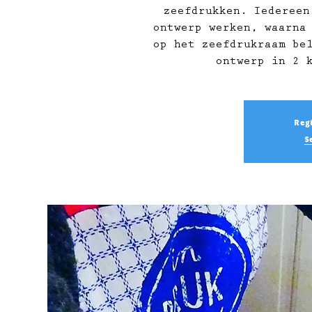
zeefdrukken. Iedereen
ontwerp werken, waarna
op het zeefdrukraam be
ontwerp in 2 
Regi
S