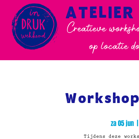
ATELIER
Creatieve worksho
op locatie d
Workshop
za 05 jun
  |
Tijdens deze work