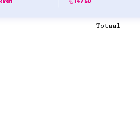
kken
€ 147,50
Totaal