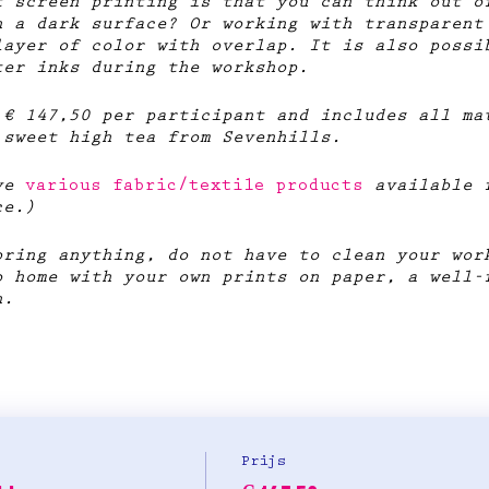
t screen printing is that you can think out o
n a dark surface? Or working with transparent
layer of color with overlap. It is also possi
ter inks during the workshop.
 € 147,50 per participant and includes all ma
 sweet high tea from Sevenhills.
ve
various fabric/textile products
available f
ce.)
bring anything, do not have to clean your wor
o home with your own prints on paper, a well-
n.
Prijs