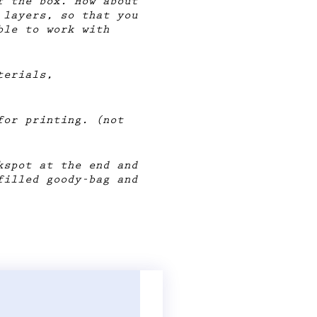
f the box. How about
 layers, so that you
ble to work with
terials,
or printing. (not
kspot at the end and
filled goody-bag and