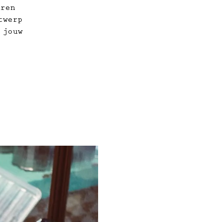
uren
twerp
 jouw