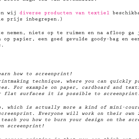
& zoete high tea van Sevenhills.
ben wij
diverse producten van textiel
beschikba
de prijs inbegrepen.)
te nemen, niets op te ruimen en na afloop ga 
 op papier, ​een goed gevulde goody-bag en ee
s.
earn how to screenprint!
rintmaking technique, where you can quickly p
ces. For example on paper, cardboard and text
r flat surfaces it is possible to screenprint
p, which is actually more a kind of mini-cour
screenprint. Everyone will work on their own 
 teach you how to burn your design on the scr
wn screenprint!