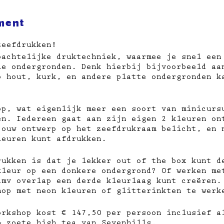
ment
zeefdrukken!
bachtelijke druktechniek, waarmee je snel een
le ondergronden. Denk hierbij bijvoorbeeld aa
p hout, kurk, en andere platte ondergronden k
op, wat eigenlijk meer een soort van minicurs
en. Iedereen gaat aan zijn eigen 2 kleuren on
jouw ontwerp op het zeefdrukraam belicht, en 
leuren kunt afdrukken.
rukken is dat je lekker out of the box kunt d
kleur op een donkere ondergrond? Of werken me
dmv overlap een derde kleurlaag kunt creëren.
hop met neon kleuren of glitterinkten te wer
orkshop kost € 147,50 per persoon inclusief a