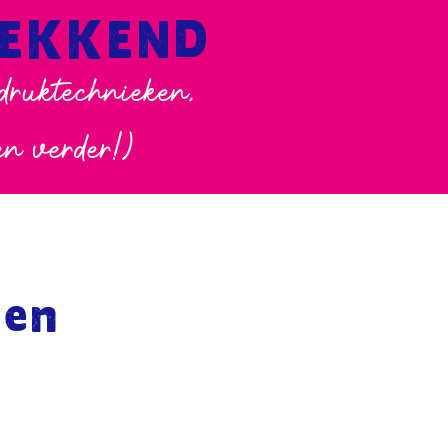
WEKKEND
 druktechnieken,
en verder!)
ken