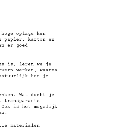
 hoge oplage kan
n papier, karton en
an er goed
us is, leren we je
twerp werken, waarna
natuurlijk hoe je
enken. Wat dacht je
t transparante
 Ook is het mogelijk
ken.
lle materialen