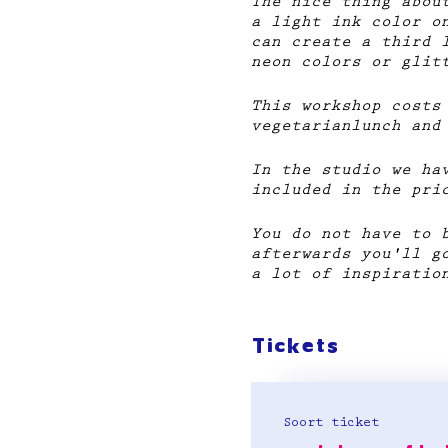
The nice thing abou
a light ink color o
can create a third 
neon colors or glit
This workshop costs
vegetarianlunch and
In the studio we ha
included in the pri
You do not have to 
afterwards you'll g
a lot of inspiratio
Tickets
Soort ticket