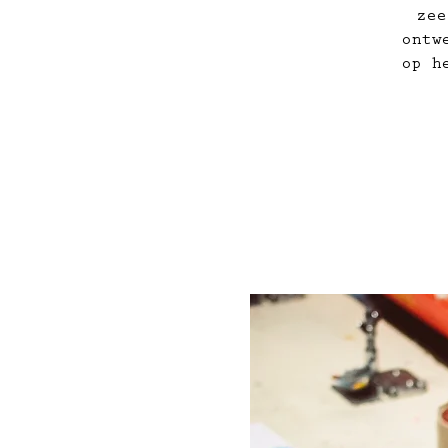
zee
ontw
op h