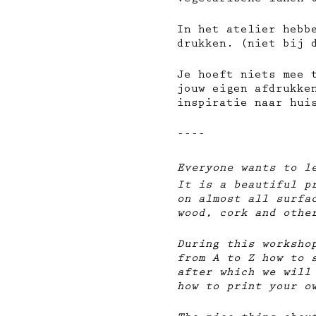
vegetarische lunch 
In het atelier heb
drukken. (niet bij 
Je hoeft niets mee 
jouw eigen afdrukken
inspiratie naar hui
----
Everyone wants to l
It is a beautiful p
on almost all surfa
wood, cork and othe
During this worksho
from A to Z how to 
after which we will
how to print your o