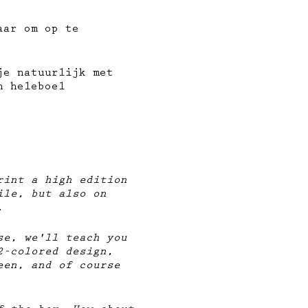
ar om op te
je natuurlijk met
n heleboel
rint a high edition
ile, but also on
.
se, we'll teach you
2-colored design,
een, and of course