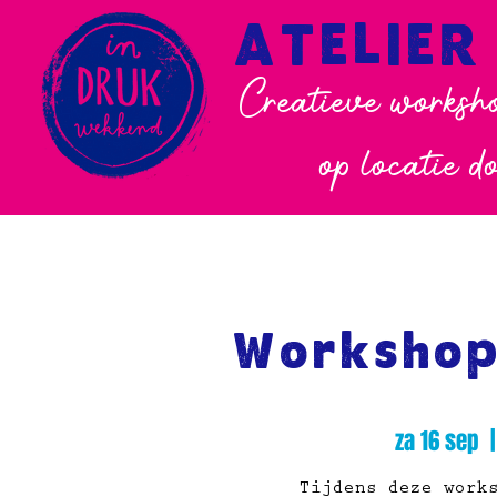
ATELIER
Creatieve worksho
op locatie d
Workshop
za 16 sep
  |
Tijdens deze work