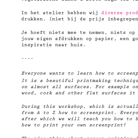
vegetarische lunch & zoete high tea v
In het atelier hebben wij
diverse pro
drukken. (niet bij de prijs inbegrepe
Je hoeft niets mee te nemen, niets op
jouw eigen afdrukken op papier, ​een g
inspiratie naar huis.
----
Everyone wants to learn how to screen
It is a beautiful printmaking techniq
on almost all surfaces. For example o
wood, cork and other flat surfaces it
During this workshop, which is actual
from A to Z how to screenprint. Every
after which we will teach you how to 
how to print your own screenprint!