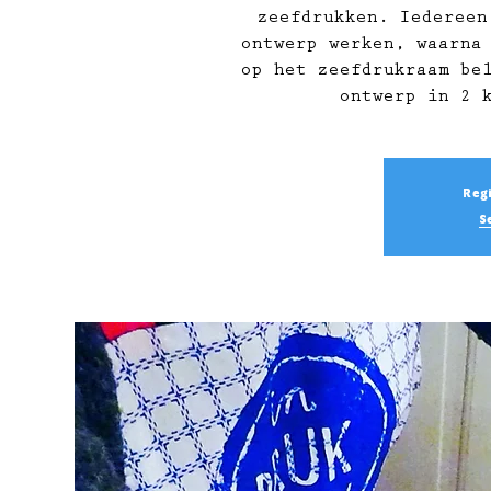
zeefdrukken. Iedereen
ontwerp werken, waarna
op het zeefdrukraam be
ontwerp in 2 
Regi
S