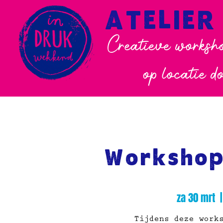
ATELIER
Creatieve worksho
op locatie d
Workshop
za 30 mrt
  |
Tijdens deze work