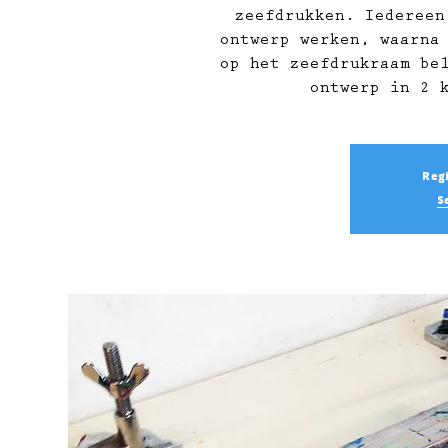
zeefdrukken. Iedereen
ontwerp werken, waarna
op het zeefdrukraam be
ontwerp in 2 
Regi
S