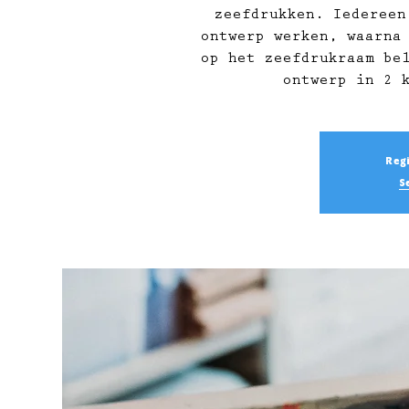
zeefdrukken. Iedereen
ontwerp werken, waarna
op het zeefdrukraam be
ontwerp in 2 
Regi
S