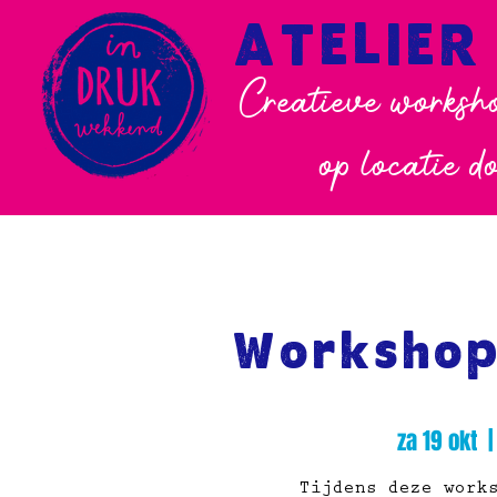
ATELIER
Creatieve worksho
op locatie d
Workshop
za 19 okt
  |
Tijdens deze work