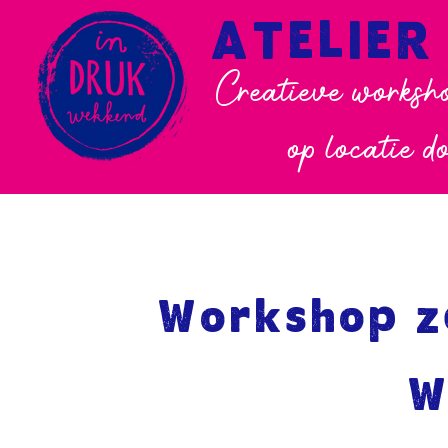
ATELIER
Creatieve worksho
op locatie d
Workshop z
W