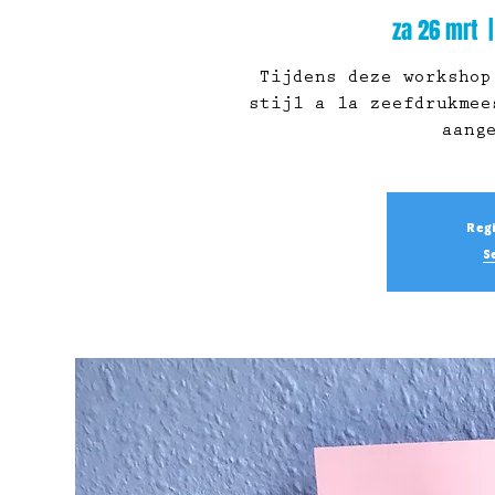
za 26 mrt
  |
Tijdens deze workshop
stijl a la zeefdrukmee
Regi
S