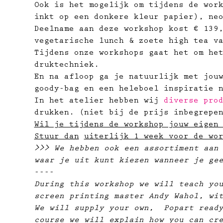
Ook is het mogelijk om tijdens de wor
inkt op een donkere kleur papier), ne
Deelname aan deze workshop kost € 139
vegetarische lunch & zoete high tea v
Tijdens onze workshops gaat het om he
druktechniek.
En na afloop ga je natuurlijk met jou
goody-bag en een heleboel inspiratie 
In het atelier hebben wij 
diverse pro
drukken. (niet bij de prijs inbegrepe
Wil je tijdens de workshop jouw eigen
Stuur dan
uiterlijk 1 week voor de wo
>>> We hebben ook een assortiment aan
waar je uit kunt kiezen wanneer je ge
----
During this workshop we will teach yo
screen printing master Andy Wahol, wi
We will supply your own,  Popart read
course we will explain how you can cr