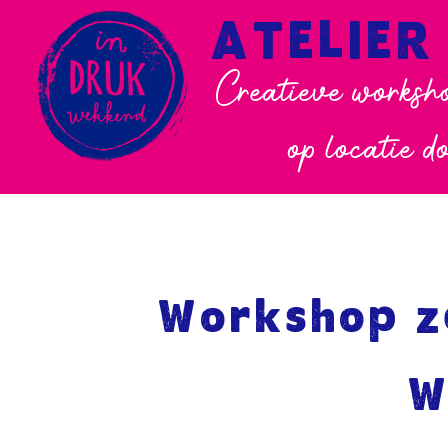
ATELIER
Creatieve worksho
op locatie d
Workshop z
W